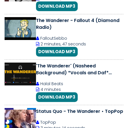
DOWNLOAD MP3
The Wanderer - Fallout 4 (Diamond
Radio)
FalloutSebbo
2 minutes, 47 seconds
DOWNLOAD MP3
'The Wanderer' (Nasheed
Background) *Vocals and Daf*
#HalalBeats
Halal Beats
4 minutes
DOWNLOAD MP3
Status Quo - The Wanderer • TopPop
TopPop