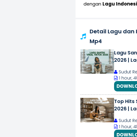
dengan
Lagu Indones
Detail Lagu dan
Mp4
Lagu San
2026 | L
2026
Sudut Re
1 hour, 
DOWNLO
Top Hits 
2026 | La
Sudut Re
1 hour, 
DOWNLO