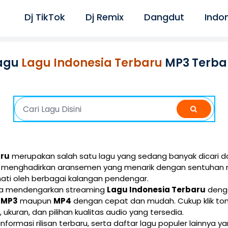
Dj TikTok
Dj Remix
Dangdut
Indo
agu
Lagu Indonesia Terbaru
MP3 Terba
aru
merupakan salah satu lagu yang sedang banyak dicari da
ini menghadirkan aransemen yang menarik dengan sentuhan 
ati oleh berbagai kalangan pendengar.
isa mendengarkan streaming
Lagu Indonesia Terbaru
denga
i
MP3
maupun
MP4
dengan cepat dan mudah. Cukup klik t
e, ukuran, dan pilihan kualitas audio yang tersedia.
 informasi rilisan terbaru, serta daftar lagu populer lainnya 