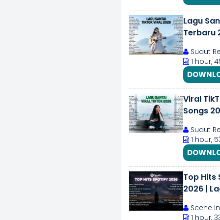
Lagu San
Terbaru 2
Sudut Re
1 hour, 
DOWNLO
Viral Tik
Songs 20
Sudut Re
1 hour, 
DOWNLO
Top Hits 
2026 | La
Scene In
1 hour, 