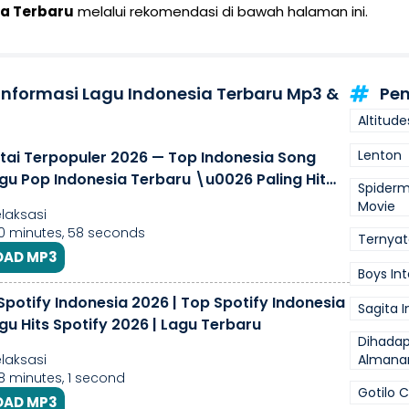
ia Terbaru
melalui rekomendasi di bawah halaman ini.
 Informasi Lagu Indonesia Terbaru Mp3 &
Pen
Altitud
Lenton
tai Terpopuler 2026 — Top Indonesia Song
agu Pop Indonesia Terbaru \u0026 Paling Hit
Spiderma
Movie
laksasi
40 minutes, 58 seconds
Ternyat
AD MP3
Boys In
Spotify Indonesia 2026 | Top Spotify Indonesia
Sagita 
gu Hits Spotify 2026 | Lagu Terbaru
Dihadap
laksasi
Almana
48 minutes, 1 second
Gotilo 
AD MP3