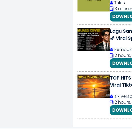
Tulus
3 minute
DOWNLO
Lagu San
🎷 Viral
Rembula
2 hours,
DOWNLO
TOP HITS
Viral Tikt
six Vers
2 hours,
DOWNLO