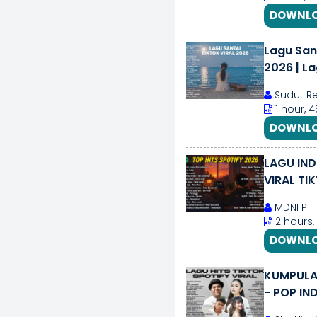
DOWNLO
Lagu San
2026 | L
2026
Sudut Re
1 hour, 
DOWNLO
LAGU IND
VIRAL TIK
MDNFP
2 hours,
DOWNLO
KUMPULAN
- POP IN