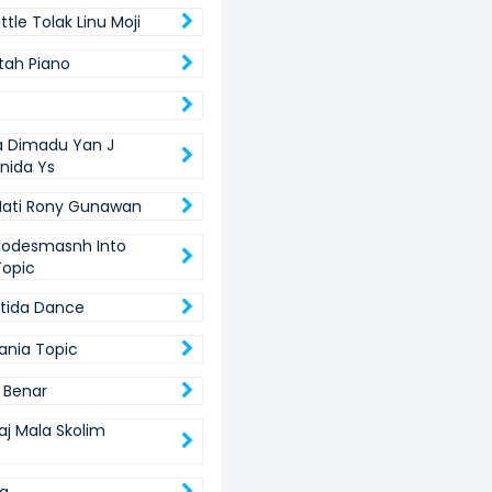
ttle Tolak Linu Moji
ltah Piano
a Dimadu Yan J
nida Ys
Hati Rony Gunawan
Codesmasnh Into
Topic
atida Dance
ania Topic
h Benar
aj Mala Skolim