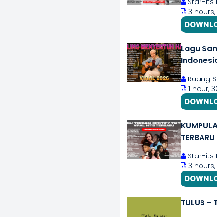
StarHits
3 hours,
DOWNLO
Lagu San
Indonesi
Ruang S
1 hour, 
DOWNLO
KUMPULAN
TERBARU 
StarHits
3 hours,
DOWNLO
TULUS - T