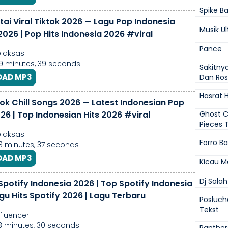
Spike Ba
tai Viral Tiktok 2026 — Lagu Pop Indonesia
Musik U
026 | Pop Hits Indonesia 2026 #viral
Pance
laksasi
49 minutes, 39 seconds
Sakitny
AD MP3
Dan Ros
Hasrat 
Tok Chill Songs 2026 — Latest Indonesian Pop
26 | Top Indonesian Hits 2026 #viral
Ghost 
Pieces 
laksasi
Forro B
53 minutes, 37 seconds
AD MP3
Kicau M
Dj Sala
Spotify Indonesia 2026 | Top Spotify Indonesia
gu Hits Spotify 2026 | Lagu Terbaru
Posluch
Tekst
fluencer
33 minutes, 30 seconds