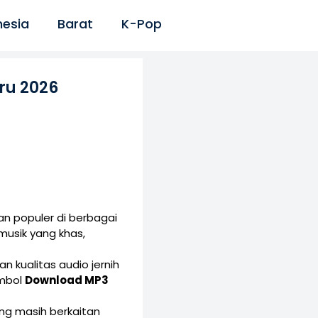
nesia
Barat
K-Pop
ru 2026
n populer di berbagai
musik yang khas,
n kualitas audio jernih
ombol
Download MP3
yang masih berkaitan