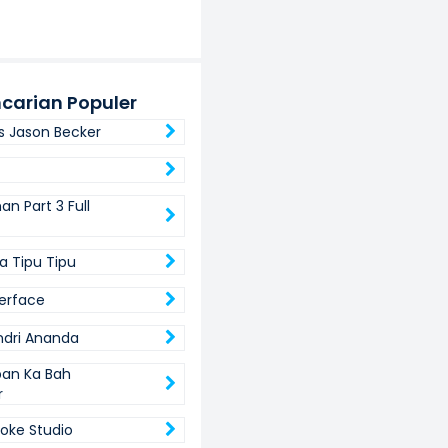
carian Populer
es Jason Becker
n Part 3 Full
a Tipu Tipu
terface
Indri Ananda
an Ka Bah
r
Coke Studio