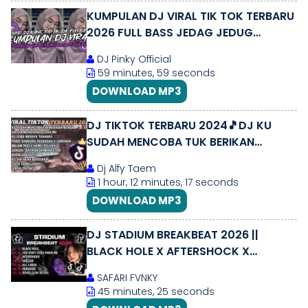
KUMPULAN ‎DJ VIRAL TIK TOK TERBARU
2026 FULL BASS JEDAG JEDUG
MENGKANE
DJ Pinky Official
59 minutes, 59 seconds
DOWNLOAD MP3
DJ TIKTOK TERBARU 2024🎵DJ KU
SUDAH MENCOBA TUK BERIKAN
BUNGA🎵DJ SIA SIA MENGHARAP
Dj Alfy Taem
CINTAMU🎵FULL BASS
1 hour, 12 minutes, 17 seconds
DOWNLOAD MP3
DJ STADIUM BREAKBEAT 2026 ||
BLACK HOLE X AFTERSHOCK X
PARADISE || MIXTAPE STADIUM
SAFARI FVNKY
BREAKBEAT
45 minutes, 25 seconds