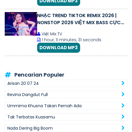
DOWNLOAD MP3
NHẠC TREND TIKTOK REMIX 2026 |
NONSTOP 2026 VIỆT MIX BASS CỰC
MẠNH | NHẠC TRẺ REMIX HAY NHẤT
Việt Mix TV
2026
1 hour, 11 minutes, 31 seconds
DOWNLOAD MP3
Pencarian Populer
Arisan 20 07 24
Revina Dangdut Full
Ummima Khusna Takan Pernah Ada
Tak Terbatas Kuasamu
Nada Dering Big Boom