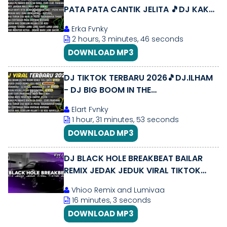
PATA PATA CANTIK JELITA 🎵DJ KAKA
PU MANIS BIKIN SA SUKA FULL ALBUM
Erka Fvnky
2 hours, 3 minutes, 46 seconds
DOWNLOAD MP3
DJ TIKTOK TERBARU 2026🎵DJ.ILHAM
- DJ BIG BOOM IN THE
ROOM🎵DJ.ILHAM - DIGIDI DIGIDI
Elart Fvnky
REMIX 2026
1 hour, 31 minutes, 53 seconds
DOWNLOAD MP3
DJ BLACK HOLE BREAKBEAT BAILAR
REMIX JEDAK JEDUK VIRAL TIKTOK
TERBARU 2026
Vhioo Remix and Lumivaa
16 minutes, 3 seconds
DOWNLOAD MP3