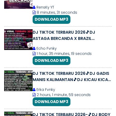
RensKy YT
8 minutes, 31 seconds
DOWNLOAD MP3
DJ TIKTOK TERBARU 2026🎵DJ
ASTAGA BERCANDA X BRAZIL
DANCE🎵DJ OBH COMBI SACHET UHUK
Echo Fvnky
UHUK FULL ALBUM
1 hour, 35 minutes, 19 seconds
DOWNLOAD MP3
DJ TIKTOK TERBARU 2026🎵DJ GADIS
MANIS KALIMANTAN🎵DJ KICAU KICAU
KICAU MANIA VIRAL FULL ALBUM
Erka Fvnky
2 hours, 1 minute, 59 seconds
DOWNLOAD MP3
DJ TIKTOK TERBARU 2026-🎵DJ BODY