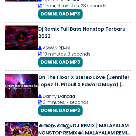
MEGAMIX
1 hour, 6 minutes, 28 seconds
DOWNLOAD MP3
Dj Remix Full Bass Nonstop Terbaru
2023
ASWAN REMIX
10 minutes, 3 seconds
DOWNLOAD MP3
On The Floor X Stereo Love (Jennifer
Lopez ft. Pitbull X Edward Maya) |
Mashup made by danny danzaa
Danny Danzaa
3 minutes, 7 seconds
DOWNLOAD MP3
🔥താളം തെറ്റും DJ REMIX | MALAYALAM
NONSTOP REMIX🔥| MALAYALAM REMIX