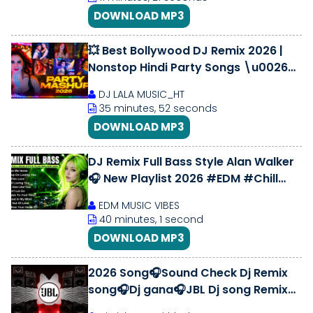
DOWNLOAD MP3
💥 Best Bollywood DJ Remix 2026 |
Nonstop Hindi Party Songs \u0026
Viral Dance Hits
DJ LALA MUSIC_HT
35 minutes, 52 seconds
DOWNLOAD MP3
DJ Remix Full Bass Style Alan Walker
🎧 New Playlist 2026 #EDM #Chill
#Remix
EDM MUSIC VIBES
40 minutes, 1 second
DOWNLOAD MP3
2026 Song🎧Sound Check Dj Remix
song🎧Dj gana🎧JBL Dj song Remix🎧
Bass Boosted🎧Hard Remix🎧Dj Mix