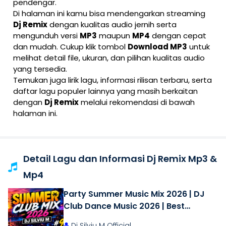
pendengar.
Di halaman ini kamu bisa mendengarkan streaming
Dj Remix
dengan kualitas audio jernih serta
mengunduh versi
MP3
maupun
MP4
dengan cepat
dan mudah. Cukup klik tombol
Download MP3
untuk
melihat detail file, ukuran, dan pilihan kualitas audio
yang tersedia.
Temukan juga lirik lagu, informasi rilisan terbaru, serta
daftar lagu populer lainnya yang masih berkaitan
dengan
Dj Remix
melalui rekomendasi di bawah
halaman ini.
Detail Lagu dan Informasi Dj Remix Mp3 &
Mp4
Party Summer Music Mix 2026 | DJ
Club Dance Music 2026 | Best
Remixes of Popular Songs 2026
Dj Silviu M Official