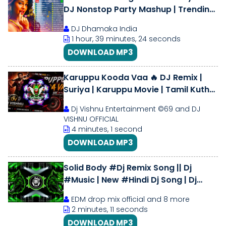
DJ Nonstop Party Mashup | Trending
Hits
DJ Dhamaka India
1 hour, 39 minutes, 24 seconds
DOWNLOAD MP3
Karuppu Kooda Vaa 🔥 DJ Remix |
Suriya | Karuppu Movie | Tamil Kuthu
Song | DJ Vishnu Entertainment
Dj Vishnu Entertainment ©69 and DJ
VISHNU OFFICIAL
4 minutes, 1 second
DOWNLOAD MP3
Solid Body #Dj Remix Song || Dj
#Music | New #Hindi Dj Song | Dj
Music RDX DJ Song | 2026 Dj Song...
EDM drop mix official and 8 more
2 minutes, 11 seconds
DOWNLOAD MP3