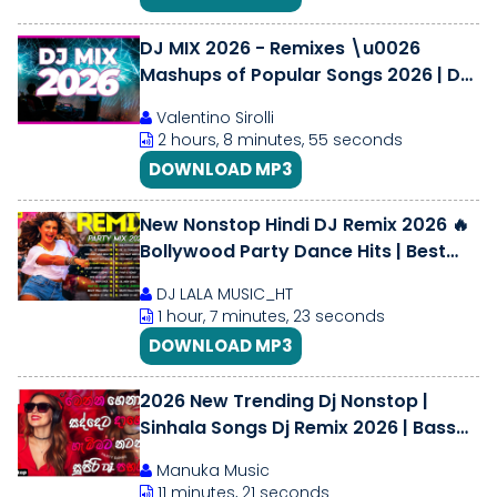
DJ MIX 2026 - Remixes \u0026
Mashups of Popular Songs 2026 | DJ
Disco Remix Dance Club Music Party
Valentino Sirolli
2025
2 hours, 8 minutes, 55 seconds
DOWNLOAD MP3
New Nonstop Hindi DJ Remix 2026 🔥
Bollywood Party Dance Hits | Best
Club Mix
DJ LALA MUSIC_HT
1 hour, 7 minutes, 23 seconds
DOWNLOAD MP3
2026 New Trending Dj Nonstop |
Sinhala Songs Dj Remix 2026 | Bass
Boosted | Party Dance Dj Nonstop
Manuka Music
11 minutes, 21 seconds