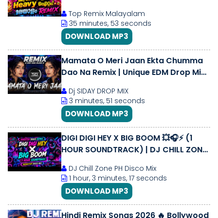
SONG COLLECTION 2026
Top Remix Malayalam
35 minutes, 53 seconds
DOWNLOAD MP3
Mamata O Meri Jaan Ekta Chumma
Dao Na Remix | Unique EDM Drop Mix |
DJ Siday 2026
Dj SIDAY DROP MIX
3 minutes, 51 seconds
DOWNLOAD MP3
DIGI DIGI HEY X BIG BOOM 💥🎧⚡ (1
HOUR SOUNDTRACK) | DJ CHILL ZONE
PH DISCO MIX
DJ Chill Zone PH Disco Mix
1 hour, 3 minutes, 17 seconds
DOWNLOAD MP3
Hindi Remix Songs 2026 🔥 Bollywood