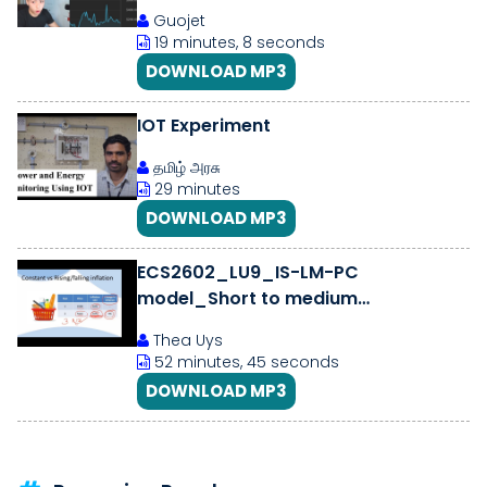
Me)
Guojet
19 minutes, 8 seconds
DOWNLOAD MP3
IOT Experiment
தமிழ் அரசு
29 minutes
DOWNLOAD MP3
ECS2602_LU9_IS-LM-PC
model_Short to medium
run_Deflation spiral_Fiscal
Thea Uys
contraction_22 Sept 2025_SKP
52 minutes, 45 seconds
DOWNLOAD MP3