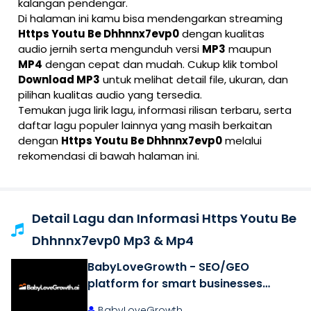
kalangan pendengar.
Di halaman ini kamu bisa mendengarkan streaming
Https Youtu Be Dhhnnx7evp0
dengan kualitas
audio jernih serta mengunduh versi
MP3
maupun
MP4
dengan cepat dan mudah. Cukup klik tombol
Download MP3
untuk melihat detail file, ukuran, dan
pilihan kualitas audio yang tersedia.
Temukan juga lirik lagu, informasi rilisan terbaru, serta
daftar lagu populer lainnya yang masih berkaitan
dengan
Https Youtu Be Dhhnnx7evp0
melalui
rekomendasi di bawah halaman ini.
Detail Lagu dan Informasi Https Youtu Be
Dhhnnx7evp0 Mp3 & Mp4
BabyLoveGrowth - SEO/GEO
platform for smart businesses
(2026)
BabyLoveGrowth