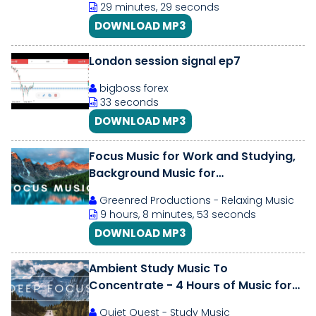
29 minutes, 29 seconds
DOWNLOAD MP3
London session signal ep7
bigboss forex
33 seconds
DOWNLOAD MP3
Focus Music for Work and Studying,
Background Music for
Concentration, Study Music
Greenred Productions - Relaxing Music
9 hours, 8 minutes, 53 seconds
DOWNLOAD MP3
Ambient Study Music To
Concentrate - 4 Hours of Music for
Studying, Concentration and
Quiet Quest - Study Music