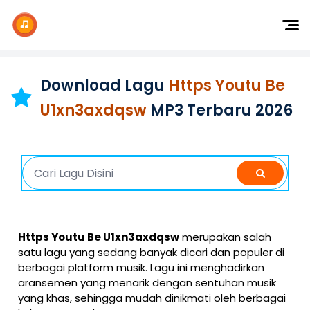
Dj Remix
Dj TikTok
Download Lagu
Https Youtu Be
Dangdut
U1xn3axdqsw
MP3 Terbaru 2026
Indonesia
Barat
K-Pop
Https Youtu Be U1xn3axdqsw
merupakan salah
satu lagu yang sedang banyak dicari dan populer di
berbagai platform musik. Lagu ini menghadirkan
aransemen yang menarik dengan sentuhan musik
yang khas, sehingga mudah dinikmati oleh berbagai