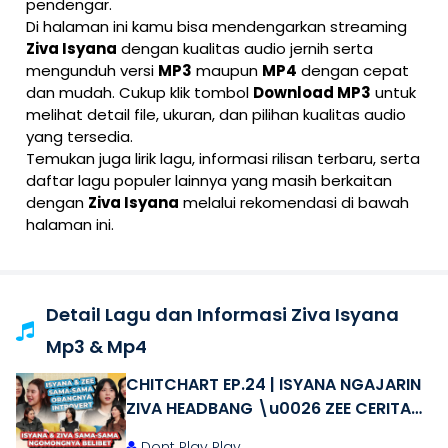
pendengar.
Di halaman ini kamu bisa mendengarkan streaming
Ziva Isyana
dengan kualitas audio jernih serta
mengunduh versi
MP3
maupun
MP4
dengan cepat
dan mudah. Cukup klik tombol
Download MP3
untuk
melihat detail file, ukuran, dan pilihan kualitas audio
yang tersedia.
Temukan juga lirik lagu, informasi rilisan terbaru, serta
daftar lagu populer lainnya yang masih berkaitan
dengan
Ziva Isyana
melalui rekomendasi di bawah
halaman ini.
Detail Lagu dan Informasi Ziva Isyana
Mp3 & Mp4
CHITCHART EP.24 | ISYANA NGAJARIN
ZIVA HEADBANG \u0026 ZEE CERITA
INGATAN TERJAUH GIGIT CWK
Dont Play Play