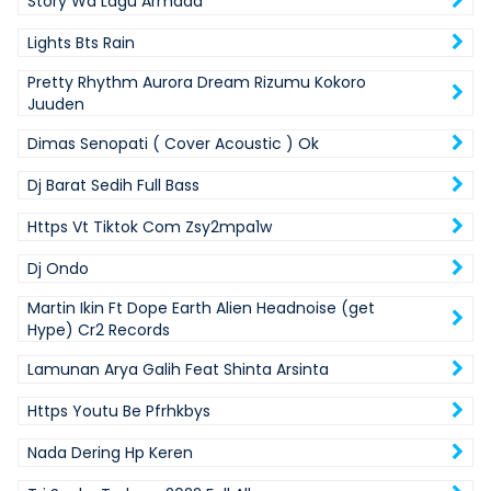
Story Wa Lagu Armada
Lights Bts Rain
Pretty Rhythm Aurora Dream Rizumu Kokoro
Juuden
Dimas Senopati ( Cover Acoustic ) Ok
Dj Barat Sedih Full Bass
Https Vt Tiktok Com Zsy2mpa1w
Dj Ondo
Martin Ikin Ft Dope Earth Alien Headnoise (get
Hype) Cr2 Records
Lamunan Arya Galih Feat Shinta Arsinta
Https Youtu Be Pfrhkbys
Nada Dering Hp Keren