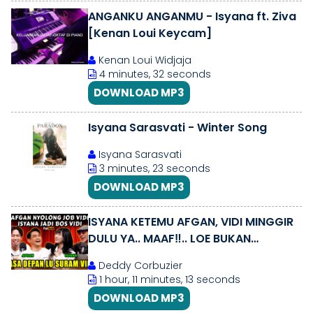
ANGANKU ANGANMU - Isyana ft. Ziva
[Kenan Loui Keycam]
Kenan Loui Widjaja
4 minutes, 32 seconds
DOWNLOAD MP3
Isyana Sarasvati - Winter Song
Isyana Sarasvati
3 minutes, 23 seconds
DOWNLOAD MP3
ISYANA KETEMU AFGAN, VIDI MINGGIR
DULU YA.. MAAF‼️.. LOE BUKAN
PENYANYI🤣 - Vidi, Isyana, Afgan
Deddy Corbuzier
1 hour, 11 minutes, 13 seconds
DOWNLOAD MP3