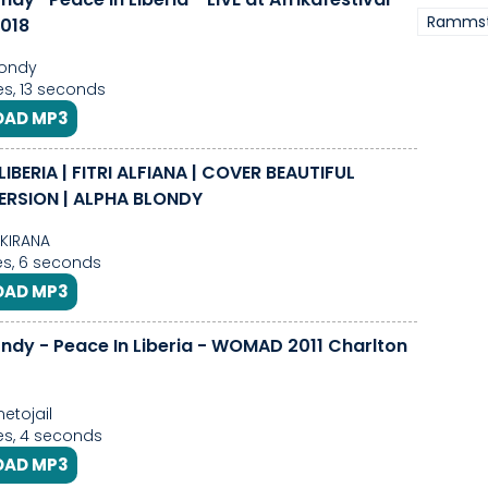
Rammste
018
londy
s, 13 seconds
AD MP3
LIBERIA | FITRI ALFIANA | COVER BEAUTIFUL
ERSION | ALPHA BLONDY
KIRANA
s, 6 seconds
AD MP3
ondy - Peace In Liberia - WOMAD 2011 Charlton
etojail
s, 4 seconds
AD MP3