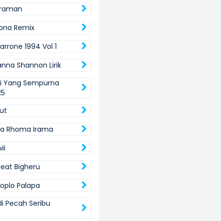
traman
ona Remix
arrone 1994 Vol 1
anna Shannon Lirik
i Yang Sempurna
25
Iut
ua Rhoma Irama
ii
Feat Bigheru
oplo Palapa
di Pecah Seribu