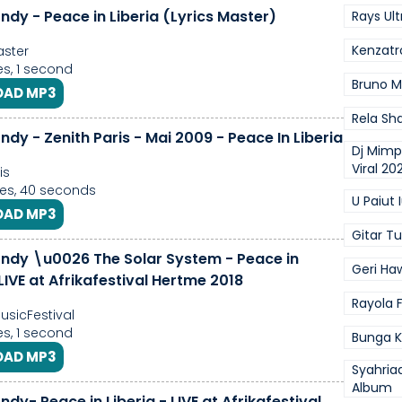
ndy - Peace in Liberia (Lyrics Master)
Rays Ul
Kenzatr
aster
s, 1 second
Bruno M
AD MP3
Rela Sh
ndy - Zenith Paris - Mai 2009 - Peace In Liberia
Dj Mimp
Viral 20
is
es, 40 seconds
U Paiut 
AD MP3
Gitar T
ondy \u0026 The Solar System - Peace in
Geri Haw
 LIVE at Afrikafestival Hertme 2018
Rayola 
usicFestival
s, 1 second
Bunga K
AD MP3
Syahria
Album
ndy- Peace in Liberia - LIVE at Afrikafestival