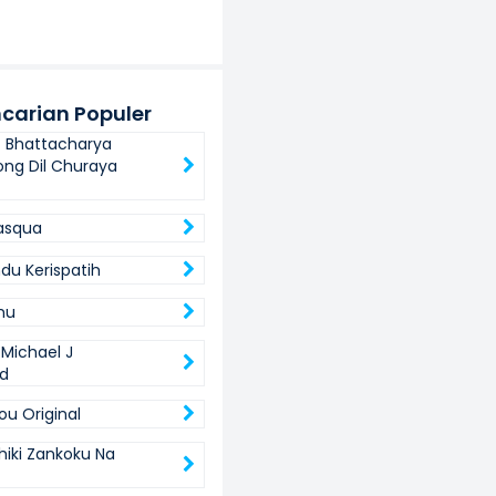
carian Populer
t Bhattacharya
ong Dil Churaya
asqua
du Kerispatih
mu
 Michael J
d
ou Original
hiki Zankoku Na