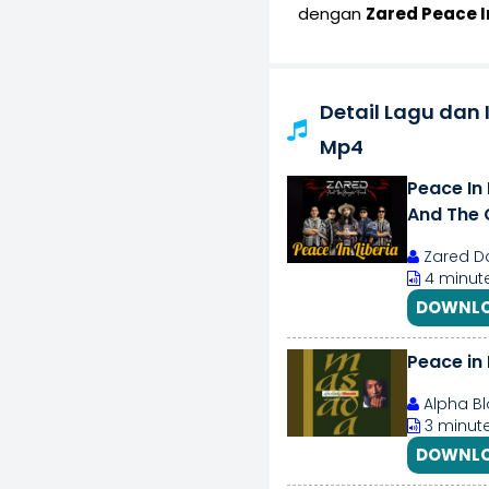
dengan
Zared Peace I
Detail Lagu dan 
Mp4
Peace In 
And The 
Zared D
4 minute
DOWNLO
Peace in
Alpha B
3 minute
DOWNLO