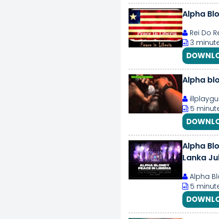
Alpha Blo
Rei Do 
3 minute
DOWNLO
Alpha blo
illplaygu
5 minute
DOWNLO
Alpha Blo
Lanka Ju
Alpha B
5 minut
DOWNLO