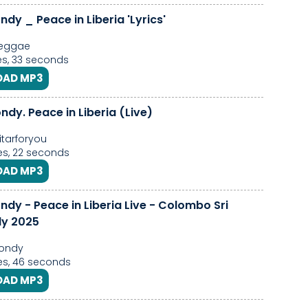
ndy _ Peace in Liberia 'Lyrics'
Reggae
s, 33 seconds
AD MP3
ndy. Peace in Liberia (Live)
itarforyou
s, 22 seconds
AD MP3
ndy - Peace in Liberia Live - Colombo Sri
ly 2025
londy
es, 46 seconds
AD MP3