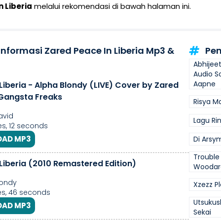
n Liberia
melalui rekomendasi di bawah halaman ini.
Informasi Zared Peace In Liberia Mp3 &
Pen
Abhijee
Audio S
Aapne
Liberia - Alpha Blondy (LIVE) Cover by Zared
Gangsta Freaks
Risya M
avid
Lagu Rin
s, 12 seconds
AD MP3
Di Arsy
Trouble
 Liberia (2010 Remastered Edition)
Woodar
londy
Xzezz Pl
s, 46 seconds
Utsukus
AD MP3
Sekai