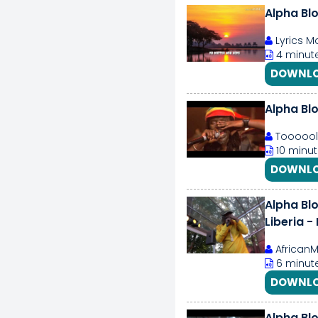
Alpha Blo
Lyrics M
4 minute
DOWNLO
Alpha Blo
Toooool
10 minut
DOWNLO
Alpha Bl
Liberia -
AfricanM
6 minute
DOWNLO
Alpha Blo