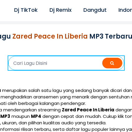
Dj TikTok
Dj Remix
Dangdut
Indo
agu
Zared Peace In Liberia
MP3 Terbaru
a
merupakan salah satu lagu yang sedang banyak dicari dan 
ini menghadirkan aransemen yang menarik dengan sentuhan 
ati oleh berbagai kalangan pendengar.
isa mendengarkan streaming
Zared Peace In Liberia
dengan 
i
MP3
maupun
MP4
dengan cepat dan mudah. Cukup klik t
e, ukuran, dan pilihan kualitas audio yang tersedia.
 informasi rilisan terbaru, serta daftar lagu populer lainnya 