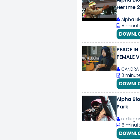
Hertme 2
Alpha B
8 minute
DOWNLO
PEACE IN 
FEMALE V
CANDRA 
3 minute
DOWNLO
Alpha Bl
Park
rudiegon
6 minute
DOWNLO