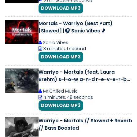
3 minutes, 44 seconds
DOWNLOAD MP3
Mortals - Warriyo (Best Part)
[Slowed] |🎧 Sonic Vibes 🎵
Sonic Vibes
3 minutes, 1 second
DOWNLOAD MP3
Warriyo - Mortals (feat. Laura
Brehm) s-l-o-w a-n-d r-e-v-e-r-b
|Bass Boosted|
Mr.Chilled Music
4 minutes, 48 seconds
DOWNLOAD MP3
Warriyo - Mortals // Slowed + Reverb
// Bass Boosted