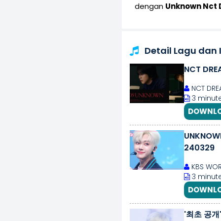
dengan
Unknown Nct
Detail Lagu dan
NCT DREA
NCT DRE
3 minute
DOWNLO
UNKNOWN 
240329
KBS WOR
3 minute
DOWNLO
'최초 공개'