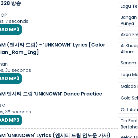
0328 방송
Lagu Te
POP
Jangan 
s, 7 seconds
Punya
AD MP3
Akon F
AM (엔시티 드림) - 'UNKNOWN' Lyrics [Color
Ai Khodi
Han_Rom_Eng]
Album
Senam J
hani
s, 35 seconds
Lagu Ma
AD MP3
Galodo 
AM 엔시티 드림 'UNKNOWN' Dance Practice
Gold Sch
AM
Ost Aut
s, 35 seconds
AD MP3
Tio Fan
Bertah
AM 'UNKNOWN' Lyrics (엔시티 드림 언노운 가사)
Relax T