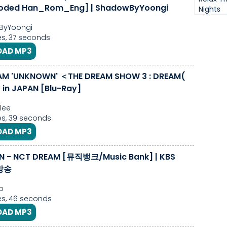
Coded Han_Rom_Eng] | ShadowByYoongi
Nights
yYoongi
s, 37 seconds
AD MP3
AM 'UNKNOWN' ＜THE DREAM SHOW 3 : DREAM(
in JAPAN [Blu-Ray]
lee
s, 39 seconds
AD MP3
 - NCT DREAM [뮤직뱅크/Music Bank] | KBS
 방송
p
s, 46 seconds
AD MP3