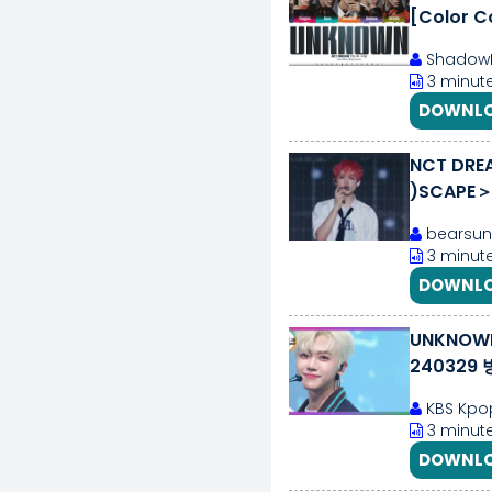
[Color 
ShadowB
3 minute
DOWNLO
NCT DRE
)SCAPE＞ 
bearsun
3 minute
DOWNLO
UNKNOWN
240329
KBS Kpo
3 minute
DOWNLO