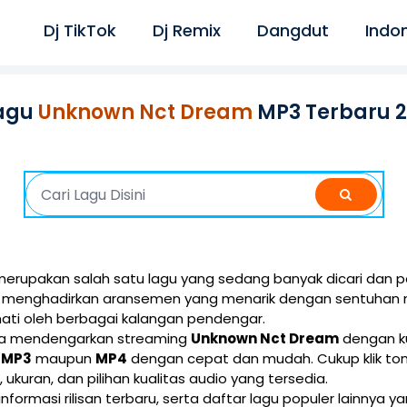
Dj TikTok
Dj Remix
Dangdut
Indo
agu
Unknown Nct Dream
MP3 Terbaru 
erupakan salah satu lagu yang sedang banyak dicari dan po
ini menghadirkan aransemen yang menarik dengan sentuhan 
ati oleh berbagai kalangan pendengar.
isa mendengarkan streaming
Unknown Nct Dream
dengan ku
i
MP3
maupun
MP4
dengan cepat dan mudah. Cukup klik t
e, ukuran, dan pilihan kualitas audio yang tersedia.
 informasi rilisan terbaru, serta daftar lagu populer lainnya 