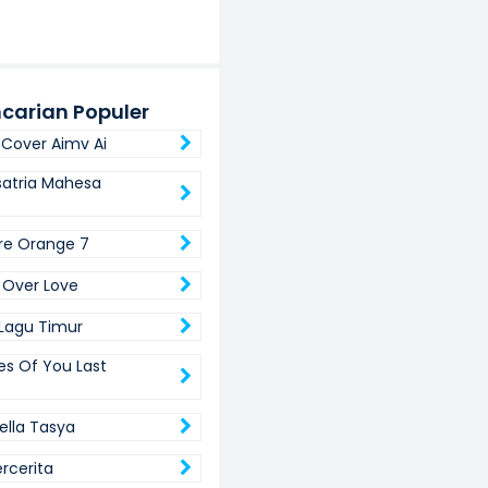
carian Populer
 Cover Aimv Ai
satria Mahesa
re Orange 7
 Over Love
Lagu Timur
s Of You Last
ella Tasya
ercerita