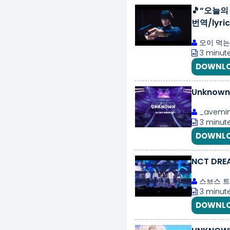
🎵“오늘의 
번역/lyric
오이 먹는
3 minute
DOWNLO
Unknown 
_avemi
3 minute
DOWNLO
NCT DRE
스브스 
3 minute
DOWNLO