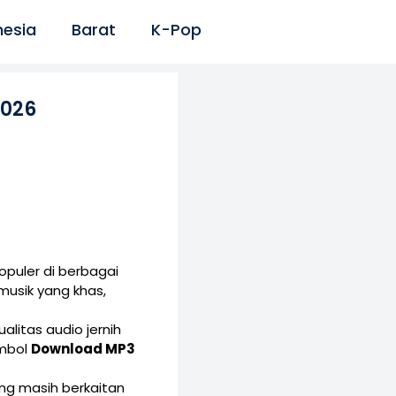
nesia
Barat
K-Pop
2026
puler di berbagai
musik yang khas,
alitas audio jernih
ombol
Download MP3
yang masih berkaitan