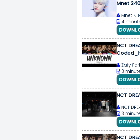
Mnet 24
Mnet K-
4 minute
DOWNLO
NCT DRE
Coded_
Zaty Far
3 minute
DOWNLO
NCT DRE
NCT DRE
3 minute
DOWNLO
NCT DRE