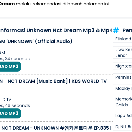
 Dream
melalui rekomendasi di bawah halaman ini.
 Informasi Unknown Nct Dream Mp3 & Mp4
Pen
Ftisland
M 'UNKNOWN' (Official Audio)
Jiwa Ke
AM
Jenar
s, 34 seconds
Nightco
AD MP3
Pennies
- NCT DREAM [Music Bank] | KBS WORLD TV
Madlay 
Memorie
LD TV
Childs
s, 46 seconds
AD MP3
Lagu Ad
Dj Ntt B
 NCT DREAM - UNKNOWN #엠카운트다운 EP.835 |