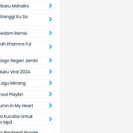
rbaru Mahalini
Ganggi Itu Sa
reedom Remix
jah Irhamna Ful
ago Negeri Jambi
luku Viral 2024
Lagu Minang
ool Playlist
umn In My Heart
ta Kucoba Untuk
an Mp3
rio Backseat Boogie