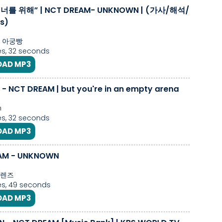
너를 위해” | NCT DREAM- UNKNOWN | (가사/해석/
s)
 아궁빵
s, 32 seconds
AD MP3
- NCT DREAM | but you're in an empty arena
n
s, 32 seconds
AD MP3
AM - UNKNOWN
트렌즈
s, 49 seconds
AD MP3