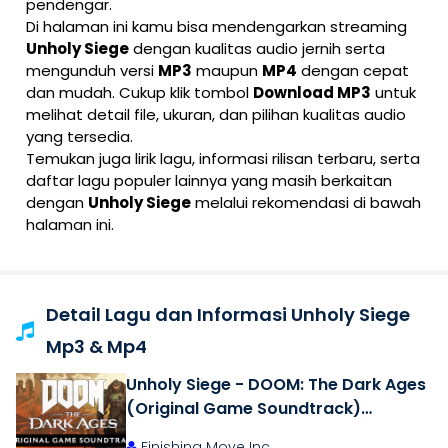
pendengar.
Di halaman ini kamu bisa mendengarkan streaming
Unholy Siege
dengan kualitas audio jernih serta
mengunduh versi
MP3
maupun
MP4
dengan cepat
dan mudah. Cukup klik tombol
Download MP3
untuk
melihat detail file, ukuran, dan pilihan kualitas audio
yang tersedia.
Temukan juga lirik lagu, informasi rilisan terbaru, serta
daftar lagu populer lainnya yang masih berkaitan
dengan
Unholy Siege
melalui rekomendasi di bawah
halaman ini.
Detail Lagu dan Informasi Unholy Siege
Mp3 & Mp4
Unholy Siege - DOOM: The Dark Ages
(Original Game Soundtrack)
OFFICIAL
Finishing Move Inc.