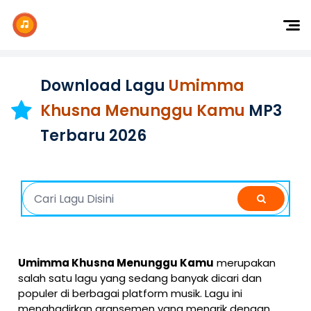
Dj Remix
Dj TikTok
Download Lagu
Umimma
Dangdut
Khusna Menunggu Kamu
MP3
Indonesia
Terbaru 2026
Barat
K-Pop
Umimma Khusna Menunggu Kamu
merupakan
salah satu lagu yang sedang banyak dicari dan
populer di berbagai platform musik. Lagu ini
menghadirkan aransemen yang menarik dengan