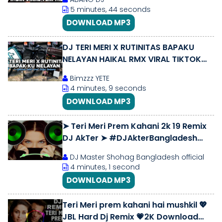
5 minutes, 44 seconds
DOWNLOAD MP3
DJ TERI MERI X RUTINITAS BAPAKU
NELAYAN HAIKAL RMX VIRAL TIKTOK
SLOWED TERBARU
Bimzzz YETE
4 minutes, 9 seconds
DOWNLOAD MP3
➤ Teri Meri Prem Kahani 2k 19 Remix
DJ AkTer ➤ #DJAkterBangladesh
#AkTerBadshea #AM🙆 ➤ Produced
DJ Master Shohag Bangladesh official
for
4 minutes, 1 second
DOWNLOAD MP3
Teri Meri prem kahani hai mushkil 💖
JBL Hard Dj Remix 💗2K Download