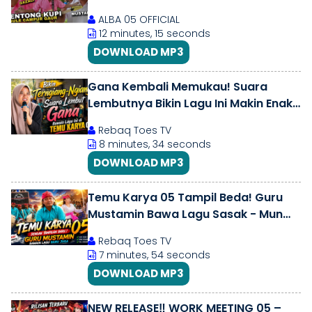
VIRAL CENTONG KUPI NDARAK GULE
ALBA 05 OFFICIAL
CAMPUR GAUR
12 minutes, 15 seconds
DOWNLOAD MP3
Gana Kembali Memukau! Suara
Lembutnya Bikin Lagu Ini Makin Enak
Didengar | Temu Karya 05
Rebaq Toes TV
8 minutes, 34 seconds
DOWNLOAD MP3
Temu Karya 05 Tampil Beda! Guru
Mustamin Bawa Lagu Sasak - Mun
Bedait Solah Agn Dimin Olk Sede Pikir
Rebaq Toes TV
7 minutes, 54 seconds
DOWNLOAD MP3
NEW RELEASE‼️ WORK MEETING 05 –