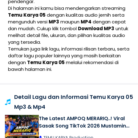
pendengar.
Di halaman ini kamu bisa mendengarkan streaming
Temu Karya 05
dengan kualitas audio jernih serta
mengunduh versi
MP3
maupun
MP4
dengan cepat
dan mudah. Cukup klik tombol
Download MP3
untuk
melihat detail file, ukuran, dan pilihan kualitas audio
yang tersedia.
Temukan juga lirik lagu, informasi rilisan terbaru, serta
daftar lagu populer lainnya yang masih berkaitan
dengan
Temu Karya 05
melalui rekomendasi di
bawah halaman ini.
Detail Lagu dan Informasi Temu Karya 05
Mp3 & Mp4
The Latest AMPOQ MERARIQ..! Viral
Sasak Song TikTok 2026 Mustamin
Version TEMU KARYA 05
TEMU KARYA Production