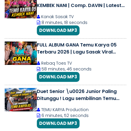
KEMBEK NANI | Comp. DAVIN | Latest
Sasak Song 2026
Kanak Sasak TV
8 minutes, 18 seconds
DOWNLOAD MP3
FULL ALBUM GANA Temu Karya 05
Terbaru 2026 | Lagu Sasak Viral
\u0026 Bikin Nagih
Rebaq Toes TV
58 minutes, 46 seconds
DOWNLOAD MP3
Duet Senior \u0026 Junior Paling
Ditunggu ! Lagu sembilinan Temu
karya 05 di Pantai jelenga Sumbawa
TEMU KARYA Production
6 minutes, 52 seconds
DOWNLOAD MP3