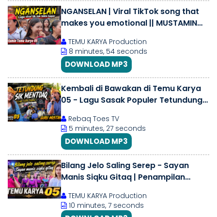
NGANSELAN | Viral TikTok song that
makes you emotional || MUSTAMIN
TEMU KARYA 05
TEMU KARYA Production
8 minutes, 54 seconds
DOWNLOAD MP3
Kembali di Bawakan di Temu Karya
05 - Lagu Sasak Populer Tetundung
sik Mentoaq | Terbaru 2026
Rebaq Toes TV
5 minutes, 27 seconds
DOWNLOAD MP3
Bilang Jelo Saling Serep - Sayan
Manis Siqku Gitaq | Penampilan
Terbaru TEMU KARYA 05 di rentang
TEMU KARYA Production
10 minutes, 7 seconds