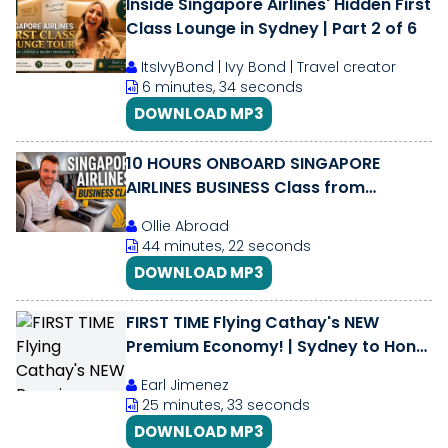
Inside Singapore Airlines' Hidden First
Class Lounge in Sydney | Part 2 of 6
ItsIvyBond | Ivy Bond | Travel creator
6 minutes, 34 seconds
DOWNLOAD MP3
10 HOURS ONBOARD SINGAPORE
AIRLINES BUSINESS Class from
Adelaide to Hong Kong (via
Ollie Abroad
Singapore)
44 minutes, 22 seconds
DOWNLOAD MP3
FIRST TIME Flying Cathay's NEW
Premium Economy! | Sydney to Hong
Kong | TRIP REPORT
Earl Jimenez
25 minutes, 33 seconds
DOWNLOAD MP3