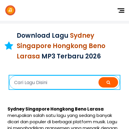
Dj Remix
Dj TikTok
Download Lagu
Sydney
Dangdut
Singapore Hongkong Beno
Indonesia
Larasa
MP3 Terbaru 2026
Barat
K-Pop
Sydney Singapore Hongkong Beno Larasa
merupakan salah satu lagu yang sedang banyak
dicari dan populer di berbagai platform musik. Lagu
ini menghadirkan aransemen yang menarik dengan