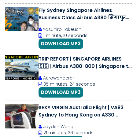
Fly Sydney Singapore Airlines
Business Class Airbus A380 सिंगापुर
एयरलाइंस बिजनेस क्लास #cabincrew
Yasuhiro Takeuchi
1 minute, 10 seconds
DOWNLOAD MP3
TRIP REPORT | SINGAPORE AIRLINES
🇸🇬 | Airbus A380-800 | Singapore to
Hong Kong
Aerowanderer
35 minutes, 24 seconds
DOWNLOAD MP3
SEXY VIRGIN Australia Flight | VA83
Sydney to Hong Kong on A330
Economy Class
Jayden Wong
21 minutes, 36 seconds