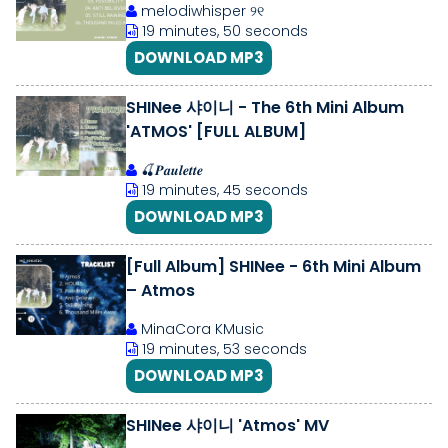
melodiwhisper ୨୧
19 minutes, 50 seconds
DOWNLOAD MP3
SHINee 샤이니​ - The 6th Mini Album
'ATMOS' [FULL ALBUM]
🍒𝑷𝒂𝒖𝒍𝒆𝒕𝒕𝒆
19 minutes, 45 seconds
DOWNLOAD MP3
[Full Album] SHINee - 6th Mini Album
– Atmos
MinaCora KMusic
19 minutes, 53 seconds
DOWNLOAD MP3
SHINee 샤이니 'Atmos' MV