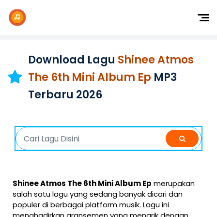
Dj Remix
Dj TikTok
Download Lagu
Shinee Atmos
Dangdut
The 6th Mini Album Ep
MP3
Indonesia
Terbaru 2026
Barat
K-Pop
Shinee Atmos The 6th Mini Album Ep
merupakan
salah satu lagu yang sedang banyak dicari dan
populer di berbagai platform musik. Lagu ini
menghadirkan aransemen yang menarik dengan