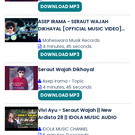
DOWNLOAD MP3
ASEP IRAMA - SERAUT WAJAH
DIKHAYAL [OFFICIAL MUSIC VIDEO]
LYRICS
Maheswara Musik Records
4 minutes, 45 seconds
DOWNLOAD MP3
Seraut Wajah Dikhayal
Asep Irama - Topic
4 minutes, 46 seconds
DOWNLOAD MP3
Vivi Ayu - Seraut Wajah || New
Ardista 28 || IDOLA MUSIC AUDIO
IDOLA MUSIC CHANNEL