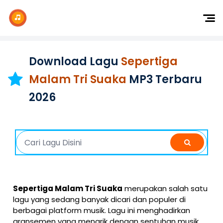
Dj Remix
Dj TikTok
Download Lagu
Sepertiga
Dangdut
Malam Tri Suaka
MP3 Terbaru
Indonesia
2026
Barat
K-Pop
Sepertiga Malam Tri Suaka
merupakan salah satu
lagu yang sedang banyak dicari dan populer di
berbagai platform musik. Lagu ini menghadirkan
aransemen yang menarik dengan sentuhan musik