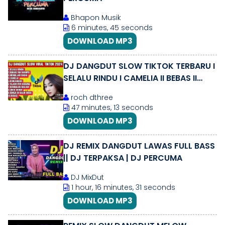
Bhapon Musik
6 minutes, 45 seconds
DOWNLOAD MP3
DJ DANGDUT SLOW TIKTOK TERBARU I
SELALU RINDU I CAMELIA II BEBAS II
MENGEJAR BADAI I BUKAN TAK MAMPU
roch dthree
47 minutes, 13 seconds
DOWNLOAD MP3
DJ REMIX DANGDUT LAWAS FULL BASS
|| DJ TERPAKSA | DJ PERCUMA
DJ MixDut
1 hour, 16 minutes, 31 seconds
DOWNLOAD MP3