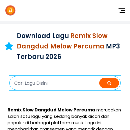
Dj Remix
Dj TikTok
Download Lagu
Remix Slow
Dangdut
Dangdud Melow Percuma
MP3
Indonesia
Terbaru 2026
Barat
K-Pop
Remix Slow Dangdud Melow Percuma
merupakan
salah satu lagu yang sedang banyak dicari dan
populer di berbagai platform musik. Lagu ini
menghadirkan aransemen yang menarik dengan