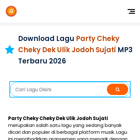
Dj Remix
Dj TikTok
Download Lagu
Party Cheky
Dangdut
Cheky Dek Ulik Jodoh Sujati
MP3
Indonesia
Terbaru 2026
Barat
K-Pop
Party Cheky Cheky Dek Ulik Jodoh Sujati
merupakan salah satu lagu yang sedang banyak
dicari dan populer di berbagai platform musik. Lagu
ini menghadirkan aransemen yang menarik dengan