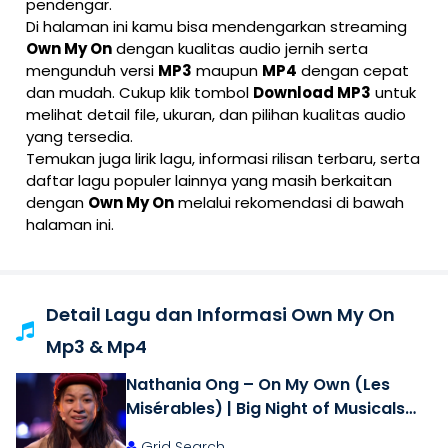
pendengar.
Di halaman ini kamu bisa mendengarkan streaming
Own My On
dengan kualitas audio jernih serta
mengunduh versi
MP3
maupun
MP4
dengan cepat
dan mudah. Cukup klik tombol
Download MP3
untuk
melihat detail file, ukuran, dan pilihan kualitas audio
yang tersedia.
Temukan juga lirik lagu, informasi rilisan terbaru, serta
daftar lagu populer lainnya yang masih berkaitan
dengan
Own My On
melalui rekomendasi di bawah
halaman ini.
Detail Lagu dan Informasi Own My On
Mp3 & Mp4
Nathania Ong – On My Own (Les
Misérables) | Big Night of Musicals
2023
Grid Search