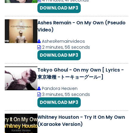
4 minutes, 41 seconds
DOWNLOAD MP3
Ashes Remain - On My Own (Pseudo
Video)
AshesRemainvideos
2 minutes, 56 seconds
DOWNLOAD MP3
Tokyo Ghoul - On my Own [ Lyrics -
東京喰種 -トーキョーグール-]
Pandora Heaven
3 minutes, 55 seconds
DOWNLOAD MP3
Whitney Houston - Try It On My Own
(Karaoke Version)