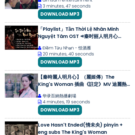
dimsum entertainment
3 minutes, 47 seconds
DOWNLOAD MP3
「Playlist」Tần Thời Lệ Nhân Minh
Nguyệt Tâm OST ⪻秦时丽人明月心
OST⪼ The King's Woman OST
Điềm Tửu Nhạn - 恬酒雁
20 minutes, 40 seconds
DOWNLOAD MP3
【秦時麗人明月心】（麗姬傳）The
King's Woman 插曲《註定》MV 迪麗熱
巴/張彬彬
华录百納熱播劇場
4 minutes, 19 seconds
DOWNLOAD MP3
Love Hasn't Ended(情未央) pinyin +
eng subs The King's Woman