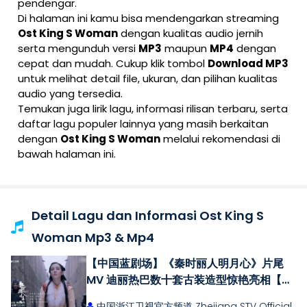
pendengar.
Di halaman ini kamu bisa mendengarkan streaming
Ost King S Woman
dengan kualitas audio jernih
serta mengunduh versi
MP3
maupun
MP4
dengan
cepat dan mudah. Cukup klik tombol
Download MP3
untuk melihat detail file, ukuran, dan pilihan kualitas
audio yang tersedia.
Temukan juga lirik lagu, informasi rilisan terbaru, serta
daftar lagu populer lainnya yang masih berkaitan
dengan
Ost King S Woman
melalui rekomendasi di
bawah halaman ini.
Detail Lagu dan Informasi Ost King S
Woman Mp3 & Mp4
【中国蓝剧场】《秦时丽人明月心》片尾
MV 迪丽热巴数十套古装造型惊艳亮相【浙
江卫视官方HD】
中国浙江卫视官方频道 Zhejiang STV Official