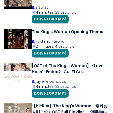
sfswtst
4 minutes, 23 seconds
DOWNLOAD MP3
The King's Woman Opening Theme
Kastellia Karona
2 minutes, 4 seconds
DOWNLOAD MP3
[OST of The King's Woman] 《Love
Hasn't Ended》 Cui Zi Ge
(Eng|Chi|Pinyin)
jaylene ponassis
4 minutes, 23 seconds
DOWNLOAD MP3
【Hi-Res】The King's Woman「秦时丽
人明月心」OST Full Playlist｜《秦时丽人