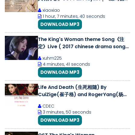
明月心》影视原声大碟(含伴奏/配乐)｜迪
xiaoxiao
丽热巴、张彬彬领衔主演｜古装爱情剧｜歌
1 hour, 7 minutes, 40 seconds
词字幕
DOWNLOAD MP3
The King's Woman theme Song《注
定》Live ( 2017 chinese drama song)
-常思思-《秦時麗人明月心》插曲《注定》
xuhm225
4 minutes, 41 seconds
DOWNLOAD MP3
Life And Death (生死相随) By
CuiZige(崔子格) and RogerYang(杨培
安) | The King’s Women(秦时丽人明月
CDEC
心) | (Chi/Pin/Eng)
3 minutes, 50 seconds
DOWNLOAD MP3