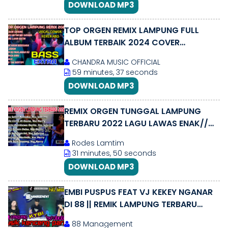
DOWNLOAD MP3
TOP ORGEN REMIX LAMPUNG FULL
ALBUM TERBAIK 2024 COVER
CHANDRA MUSIC OFFICIAL EXTRA
CHANDRA MUSIC OFFICIAL
SUPER BASS
59 minutes, 37 seconds
DOWNLOAD MP3
REMIX ORGEN TUNGGAL LAMPUNG
TERBARU 2022 LAGU LAWAS ENAK//
AGUNG MUSIC
Rodes Lamtim
31 minutes, 50 seconds
DOWNLOAD MP3
EMBI PUSPUS FEAT VJ KEKEY NGANAR
DI 88 || REMIK LAMPUNG TERBARU
2024 || arr iyay_agusS
88 Management