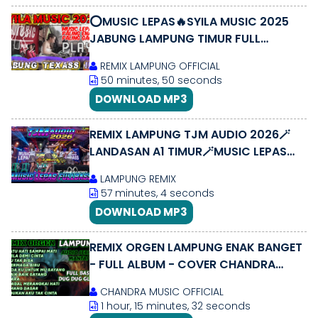
⭕️MUSIC LEPAS🔥SYILA MUSIC 2025
JABUNG LAMPUNG TIMUR FULL
BASS#dj #sound #trending
REMIX LAMPUNG OFFICIAL
#syilamusic #dj
50 minutes, 50 seconds
DOWNLOAD MP3
REMIX LAMPUNG TJM AUDIO 2026🪄
LANDASAN A1 TIMUR🪄MUSIC LEPAS
FULLBASS IRAMA PASUKAN ANAK
LAMPUNG REMIX
MUDA 🔞🚀🚀
57 minutes, 4 seconds
DOWNLOAD MP3
REMIX ORGEN LAMPUNG ENAK BANGET
- FULL ALBUM - COVER CHANDRA
MUSIC OFFICIAL - FULL BASS AUDIO
CHANDRA MUSIC OFFICIAL
BENING
1 hour, 15 minutes, 32 seconds