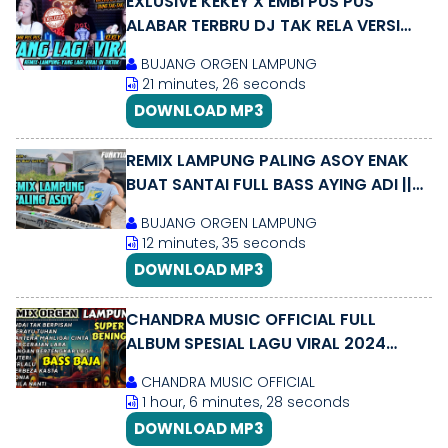
EXLUSIVE KEKEY X EMBI PUS PUS
ALABAR TERBRU DJ TAK RELA VERSI
REMIX LAMPUNG || BUJANG ORGEN
BUJANG ORGEN LAMPUNG
2025
21 minutes, 26 seconds
DOWNLOAD MP3
REMIX LAMPUNG PALING ASOY ENAK
BUAT SANTAI FULL BASS AYING ADI ||
BUJANG ORGEN LAMPUNG 2024
BUJANG ORGEN LAMPUNG
12 minutes, 35 seconds
DOWNLOAD MP3
CHANDRA MUSIC OFFICIAL FULL
ALBUM SPESIAL LAGU VIRAL 2024
REMIX ORGEN TUNGGAL DI JAMIN
CHANDRA MUSIC OFFICIAL
MANTAP NGEBAS
1 hour, 6 minutes, 28 seconds
DOWNLOAD MP3