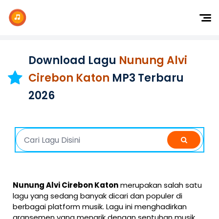
Dj Remix
Dj TikTok
Download Lagu
Nunung Alvi
Dangdut
Cirebon Katon
MP3 Terbaru
Indonesia
2026
Barat
K-Pop
Nunung Alvi Cirebon Katon
merupakan salah satu
lagu yang sedang banyak dicari dan populer di
berbagai platform musik. Lagu ini menghadirkan
aransemen yang menarik dengan sentuhan musik