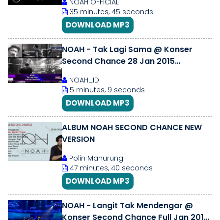
NOAH OFFICIAL
35 minutes, 45 seconds
DOWNLOAD MP3
NOAH - Tak Lagi Sama @ Konser
Second Chance 28 Jan 2015
#SecondChance
NOAH_ID
#TTVSecondChanceNOAH
5 minutes, 9 seconds
DOWNLOAD MP3
ALBUM NOAH SECOND CHANCE NEW
VERSION
Polin Manurung
47 minutes, 40 seconds
DOWNLOAD MP3
NOAH - Langit Tak Mendengar @
Konser Second Chance Full Jan 2015