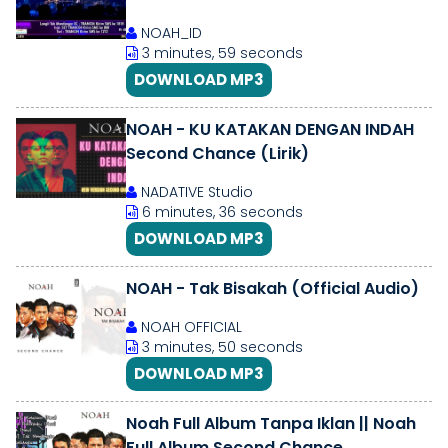
#SecondChance
NOAH_ID
#TTVSecondChanceNOAH
3 minutes, 59 seconds
DOWNLOAD MP3
NOAH - KU KATAKAN DENGAN INDAH
Second Chance (Lirik)
NADATIVE Studio
6 minutes, 36 seconds
DOWNLOAD MP3
NOAH - Tak Bisakah (Official Audio)
NOAH OFFICIAL
3 minutes, 50 seconds
DOWNLOAD MP3
Noah Full Album Tanpa Iklan || Noah
Full Album Second Chance