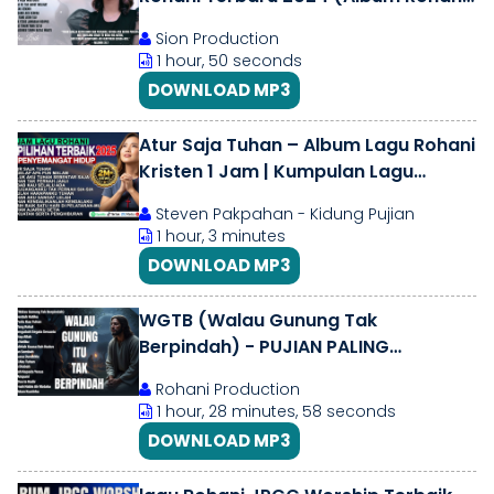
Lirik Vol.10)
Sion Production
1 hour, 50 seconds
DOWNLOAD MP3
Atur Saja Tuhan – Album Lagu Rohani
Kristen 1 Jam | Kumpulan Lagu
Penyemangat Hidup
Steven Pakpahan - Kidung Pujian
1 hour, 3 minutes
DOWNLOAD MP3
WGTB (Walau Gunung Tak
Berpindah) - PUJIAN PALING
MENYENTUH HATI | LAGU ROHANI
Rohani Production
TERBARU 2026 (LIRIK)
1 hour, 28 minutes, 58 seconds
DOWNLOAD MP3