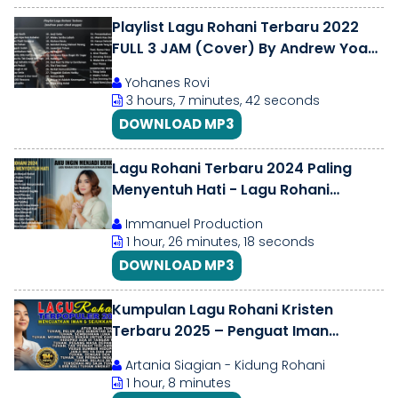
Playlist Lagu Rohani Terbaru 2022
FULL 3 JAM (Cover) By Andrew Yoan
Abed Angga
Yohanes Rovi
3 hours, 7 minutes, 42 seconds
DOWNLOAD MP3
Lagu Rohani Terbaru 2024 Paling
Menyentuh Hati - Lagu Rohani
Kristen Pilihan Terbaik 2024
Immanuel Production
Terpopuler
1 hour, 26 minutes, 18 seconds
DOWNLOAD MP3
Kumpulan Lagu Rohani Kristen
Terbaru 2025 – Penguat Iman
\u0026 Pengharapan |
Artania Siagian - Kidung Rohani
1 Jam Saat Teduh
1 hour, 8 minutes