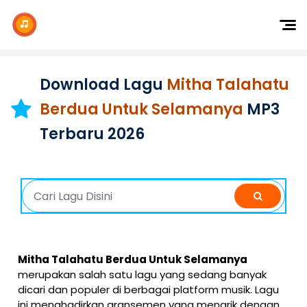
Dj Remix
Dj TikTok
Download Lagu
Mitha Talahatu
Dangdut
Berdua Untuk Selamanya
MP3
Indonesia
Terbaru 2026
Barat
K-Pop
Mitha Talahatu Berdua Untuk Selamanya
merupakan salah satu lagu yang sedang banyak
dicari dan populer di berbagai platform musik. Lagu
ini menghadirkan aransemen yang menarik dengan