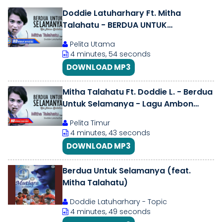
Doddie Latuharhary Ft. Mitha
Talahatu - BERDUA UNTUK
SELAMANYA || Lagu Ambon (Official
Pelita Utama
Lyrics Video)
4 minutes, 54 seconds
DOWNLOAD MP3
Mitha Talahatu Ft. Doddie L. - Berdua
Untuk Selamanya - Lagu Ambon
Terbaik - Lirik Dan Terjemahannya
Pelita Timur
4 minutes, 43 seconds
DOWNLOAD MP3
Berdua Untuk Selamanya (feat.
Mitha Talahatu)
Doddie Latuharhary - Topic
4 minutes, 49 seconds