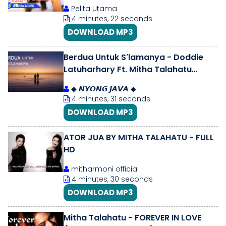
Pelita Utama
4 minutes, 22 seconds
DOWNLOAD MP3
Berdua Untuk S'lamanya - Doddie
Latuharhary Ft. Mitha Talahatu
(Cover)
◆ 𝙉𝙔𝙊𝙉𝙂 𝙅𝘼𝙑𝘼 ◆
4 minutes, 31 seconds
DOWNLOAD MP3
ATOR JUA BY MITHA TALAHATU - FULL
HD
mitharmoni official
4 minutes, 30 seconds
DOWNLOAD MP3
Mitha Talahatu - FOREVER IN LOVE