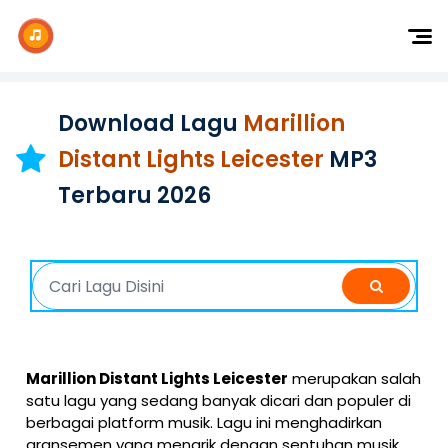
Dj Remix
Dj TikTok
Download Lagu
Marillion
Dangdut
Distant Lights Leicester
MP3
Indonesia
Terbaru 2026
Barat
K-Pop
Marillion Distant Lights Leicester
merupakan salah
satu lagu yang sedang banyak dicari dan populer di
berbagai platform musik. Lagu ini menghadirkan
aransemen yang menarik dengan sentuhan musik