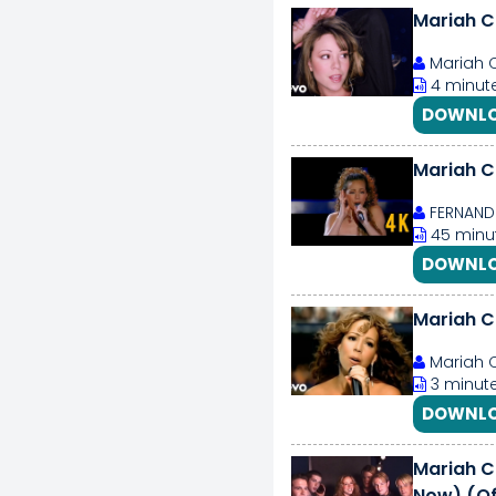
Mariah C
Mariah 
4 minute
DOWNLO
Mariah C
FERNAND
45 minut
DOWNLO
Mariah C
Mariah 
3 minute
DOWNLO
Mariah C
Now) (Off