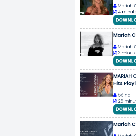
Mariah 
4 minut
DOWNLO
Mariah C
Mariah 
3 minute
DOWNLO
MARIAH C
Hits Playl
bé na
26 minut
DOWNLO
Mariah Ca