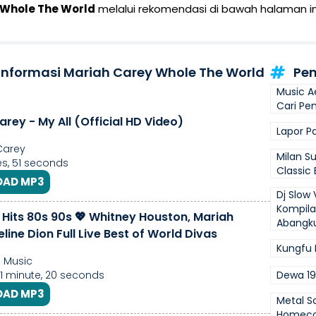
 Whole The World
melalui rekomendasi di bawah halaman in
 Informasi Mariah Carey Whole The World
Pen
Music A
Cari Pe
rey - My All (Official HD Video)
Lapor Pa
Carey
Milan Su
s, 51 seconds
Classic
AD MP3
Dj Slow 
Kompila
 Hits 80s 90s 💖 Whitney Houston, Mariah
Abangk
line Dion Full Live Best of World Divas
Kungfu 
 Music
 1 minute, 20 seconds
Dewa 19
AD MP3
Metal S
Homeco