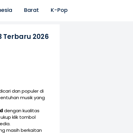
nesia
Barat
K-Pop
 Terbaru 2026
cari dan populer di
sentuhan musik yang
ld
dengan kualitas
kup klik tombol
edia.
yang masih berkaitan