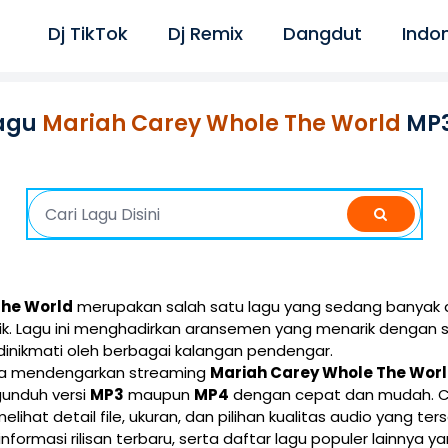
Dj TikTok
Dj Remix
Dangdut
Indo
agu
Mariah Carey Whole The World
MP3
The World
merupakan salah satu lagu yang sedang banyak di
ik. Lagu ini menghadirkan aransemen yang menarik dengan 
inikmati oleh berbagai kalangan pendengar.
isa mendengarkan streaming
Mariah Carey Whole The Wor
gunduh versi
MP3
maupun
MP4
dengan cepat dan mudah. Cu
lihat detail file, ukuran, dan pilihan kualitas audio yang ters
 informasi rilisan terbaru, serta daftar lagu populer lainnya 