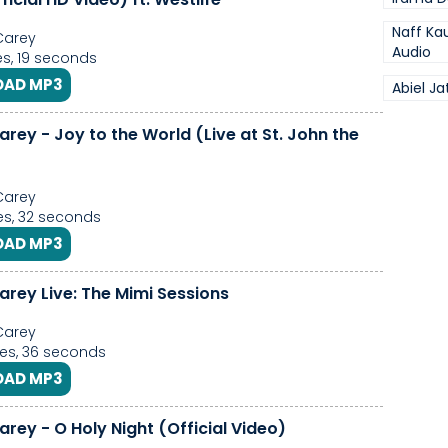
Naff Ka
Carey
Audio
s, 19 seconds
AD MP3
Abiel Ja
rey - Joy to the World (Live at St. John the
Carey
s, 32 seconds
AD MP3
arey Live: The Mimi Sessions
Carey
es, 36 seconds
AD MP3
rey - O Holy Night (Official Video)