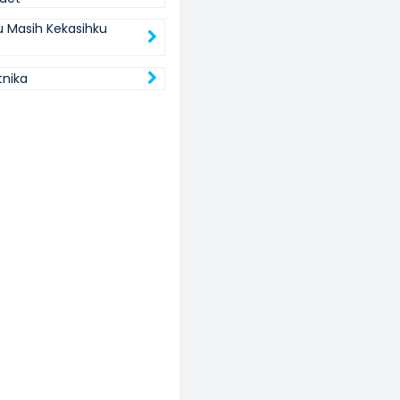
u Masih Kekasihku
tnika