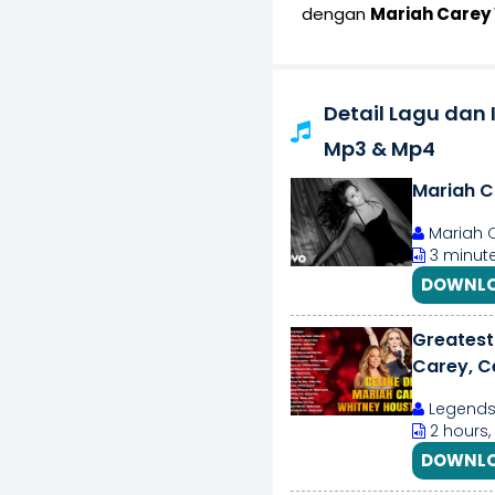
dengan
Mariah Carey
Detail Lagu dan
Mp3 & Mp4
Mariah Ca
Mariah 
3 minute
DOWNLO
Greatest
Carey, Ce
Legends
2 hours,
DOWNLO