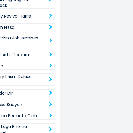
ack
My Revival Harris
m Nissa
arkin Glob Remixes
ll Artis Terbaru
ish
rry Prism Deluxe
ar Diri
issa Sabyan
ino Permata Cinta
e Lagu Rhoma
uet