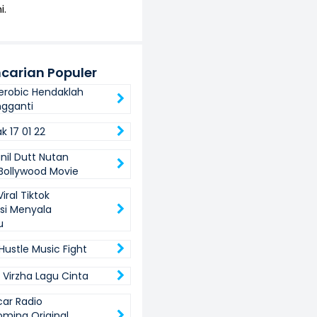
i.
carian Populer
erobic Hendaklah
ngganti
k 17 01 22
nil Dutt Nutan
 Bollywood Movie
Viral Tiktok
si Menyala
u
Hustle Music Fight
 Virzha Lagu Cinta
car Radio
ming Original