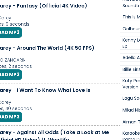
arey - Fantasy (Official 4K Video)
Soundtr
This Is 
Carey
s, 9 seconds
Oolhou
AD MP3
Kenny L
Ep
arey - Around The World (4K 50 FPS)
Adella A
O ZANGARINI
es, 2 seconds
Billie Eir
AD MP3
Katy Pe
Version
arey - I Want To Know What Love Is
Lagu Sad
Carey
s, 40 seconds
Milad N
AD MP3
Aiman T
arey - Against All Odds (Take a Look at Me
Karaok
icial HD Video) ft. Westlife
Irama D