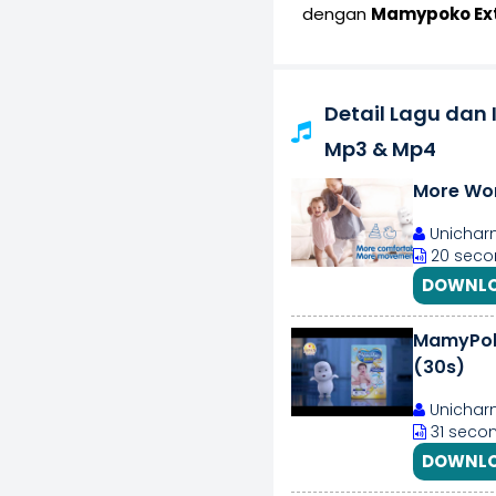
dengan
Mamypoko Ext
Detail Lagu dan
Mp3 & Mp4
More Wor
Unichar
20 seco
DOWNLO
MamyPoko
(30s)
Unichar
31 seco
DOWNLO