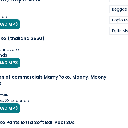
Reggae
nds
Koplo M
AD MP3
Dj Its M
o (thailand 2560)
annavaro
nds
AD MP3
ion of commercials MamyPoko, Moony, Moony
4
тэль
es, 28 seconds
AD MP3
 Pants Extra Soft Ball Pool 30s