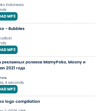
o Indonesia
nds
AD MP3
o - Bubbles
tudios1
nds
AD MP3
а рекламных роликов MamyPoko, Moony и
n 2021 года
тэль
es, 4 seconds
AD MP3
o logo compilation