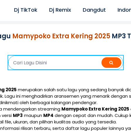
Dj TikTok
Dj Remix
Dangdut
Indo
agu
Mamypoko Extra Kering 2025
MP3 T
ng 2025
merupakan salah satu lagu yang sedang banyak dica
ik. Lagu ini menghadirkan aransemen yang menarik dengan 
inikmati oleh berbagai kalangan pendengar.
isa mendengarkan streaming
Mamypoko Extra Kering 2025
 versi
MP3
maupun
MP4
dengan cepat dan mudah. Cukup k
l file, ukuran, dan pilihan kualitas audio yang tersedia.
 informasi rilisan terbaru, serta daftar lagu populer lainnya 