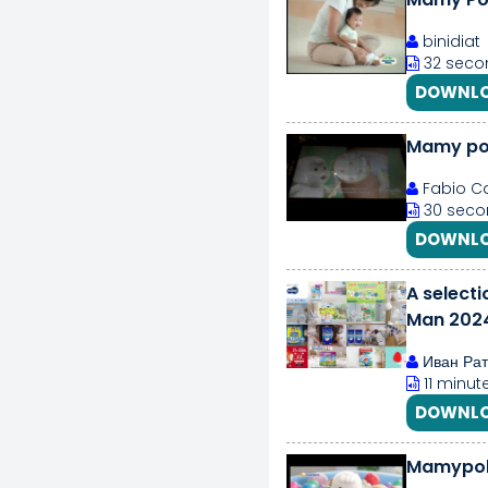
binidiat
32 seco
DOWNLO
Mamy pok
Fabio C
30 seco
DOWNLO
A select
Man 202
Иван Рат
11 minut
DOWNLO
Mamypoko