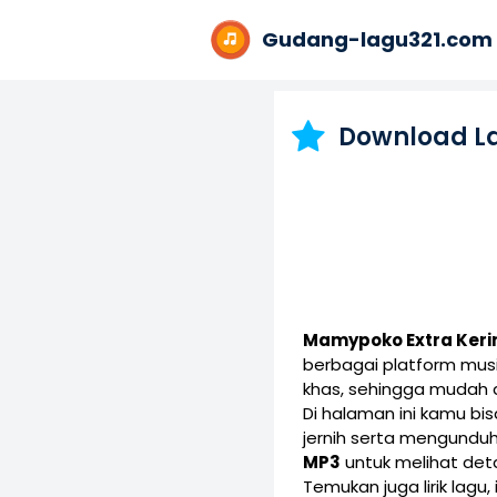
Gudang-lagu321.com
Download L
Mamypoko Extra Keri
berbagai platform mus
khas, sehingga mudah d
Di halaman ini kamu b
jernih serta mengunduh
MP3
untuk melihat detai
Temukan juga lirik lagu,