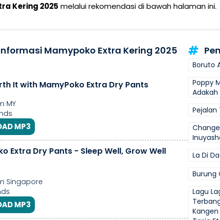
ra Kering 2025
melalui rekomendasi di bawah halaman ini.
 Informasi Mamypoko Extra Kering 2025
Pen
Boruto 
Poppy M
th It with MamyPoko Extra Dry Pants
Adakah 
m MY
Pejalan
nds
AD MP3
Change
Inuyash
 Extra Dry Pants - Sleep Well, Grow Well
La Di D
Burung C
m Singapore
nds
Lagu La
Terban
AD MP3
Kangen 