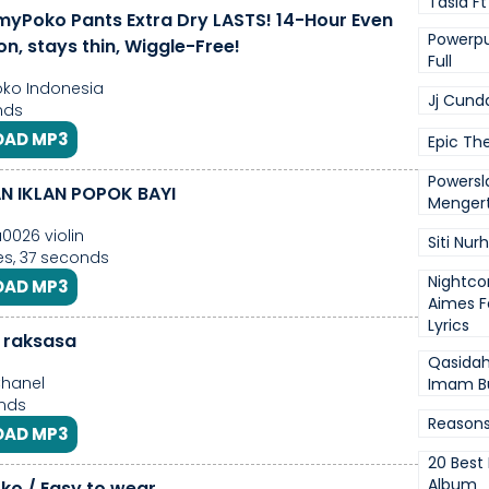
Tasia F
yPoko Pants Extra Dry LASTS! 14-Hour Even
Powerpuf
n, stays thin, Wiggle-Free!
Full
o Indonesia
Jj Cund
nds
AD MP3
Epic Th
Powersl
N IKLAN POPOK BAYI
Mengert
0026 violin
Siti Nur
s, 37 seconds
Nightco
AD MP3
Aimes F
Lyrics
 raksasa
Qasida
Chanel
Imam Bu
nds
Reasons
AD MP3
20 Best 
Album
o / Easy to wear