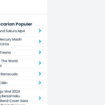
carian Populer
And Sakura Mp4
ercury Masih
Cinta
 Tresna
 The World
a
a Barracuda
ililin
gu Viral 2024
g Bersamaku
Band Cover Sasa