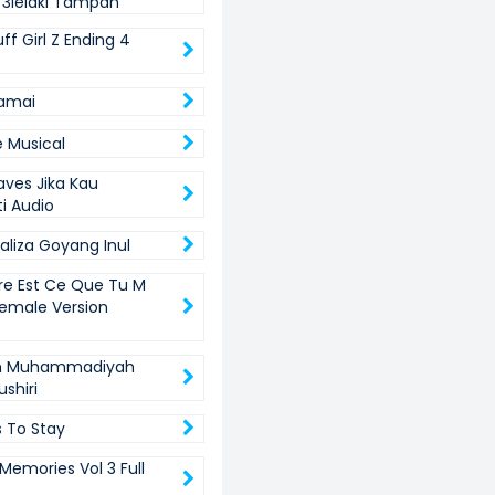
t 3lelaki Tampan
f Girl Z Ending 4
amai
e Musical
aves Jika Kau
i Audio
haliza Goyang Inul
re Est Ce Que Tu M
emale Version
h Muhammadiyah
shiri
 To Stay
Memories Vol 3 Full