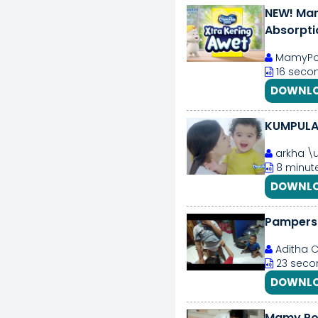
NEW! Mam
Absorptio
MamyPok
16 seco
DOWNLO
KUMPULA
arkha \u
8 minute
DOWNLO
Pampers
Aditha 
23 seco
DOWNLO
Mamy Pok