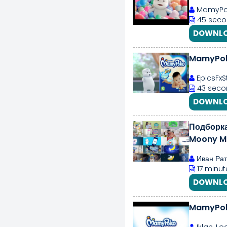
MamyPok
45 seco
DOWNLO
MamyPok
EpicsFxS
43 seco
DOWNLO
Подборк
Moony Ma
Иван Рат
17 minut
DOWNLO
MamyPok