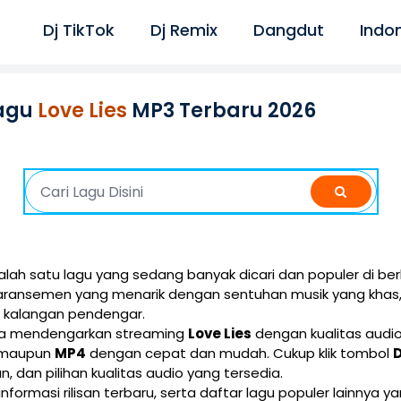
Dj TikTok
Dj Remix
Dangdut
Indo
agu
Love Lies
MP3 Terbaru 2026
ah satu lagu yang sedang banyak dicari dan populer di ber
 aransemen yang menarik dengan sentuhan musik yang khas
i kalangan pendengar.
isa mendengarkan streaming
Love Lies
dengan kualitas audio 
maupun
MP4
dengan cepat dan mudah. Cukup klik tombol
ran, dan pilihan kualitas audio yang tersedia.
 informasi rilisan terbaru, serta daftar lagu populer lainnya 