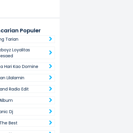
carian Populer
g Tarian
kboyz Loyalitas
lesaed
ta Hari Kao Domine
n Lilalamin
land Radio Edit
l Album
tanic Dj
 The Best