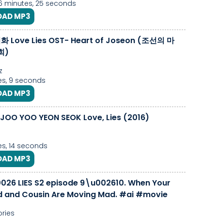
36 minutes, 25 seconds
AD MP3
화 Love Lies OST- Heart of Joseon (조선의 마
희)
z
s, 9 seconds
AD MP3
JOO YOO YEON SEOK Love, Lies (2016)
s, 14 seconds
AD MP3
026 LIES S2 episode 9\u002610. When Your
d and Cousin Are Moving Mad. #ai #movie
ories