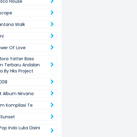
isco House
scape
antana Walk
mi
wer Of Love
Bora Yatter Bass
m Terbaru Andalan
a By Hks Project
008
t Album Nirvana
bum Kompilasi Te
 Sunset
Pop Indo Luka Disini
s