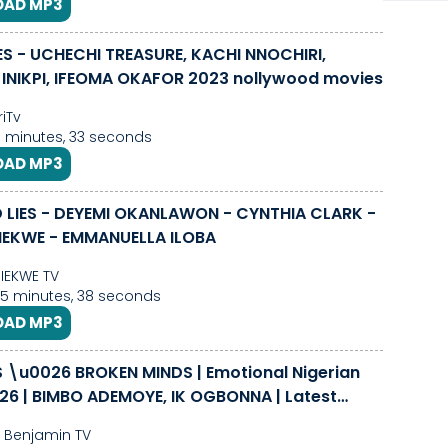
AD MP3
IES - UCHECHI TREASURE, KACHI NNOCHIRI,
INIKPI, IFEOMA OKAFOR 2023 nollywood movies
riTv
51 minutes, 33 seconds
AD MP3
 LIES - DEYEMI OKANLAWON - CYNTHIA CLARK -
IEKWE - EMMANUELLA ILOBA
IEKWE TV
 5 minutes, 38 seconds
AD MP3
ES \u0026 BROKEN MINDS | Emotional Nigerian
26 | BIMBO ADEMOYE, IK OGBONNA | Latest
 Benjamin TV