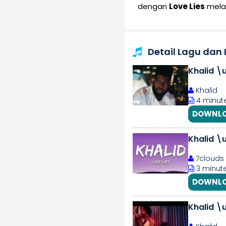
dengan
Love Lies
melal
Detail Lagu dan 
Khalid \u
Khalid
4 minute
DOWNLO
Khalid \
7clouds
3 minute
DOWNLO
Khalid \u