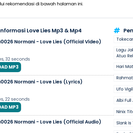
ui rekomendasi di bawah halaman ini.
Informasi Love Lies Mp3 & Mp4
Pen
Tokecan
0026 Normani - Love Lies (Official Video)
Lagu Ja
Atuo Re
s, 32 seconds
Hari Ma
AD MP3
Rahmata
u0026 Normani - Love Lies (Lyrics)
Ufo Vigi
s, 22 seconds
Albi Ful
AD MP3
Ninix Ti
0026 Normani - Love Lies (Official Audio)
Slank Is