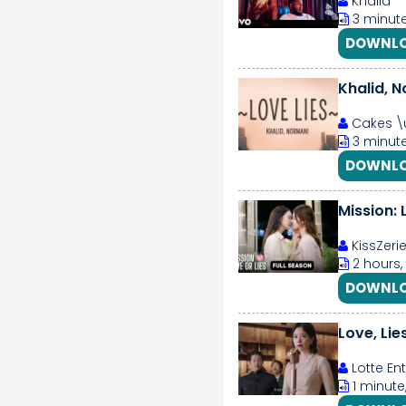
Khalid
3 minute
DOWNLO
Khalid, N
Cakes \u
3 minute
DOWNLO
Mission: 
KissZeri
2 hours,
DOWNLO
Love, Lies
Lotte En
1 minute