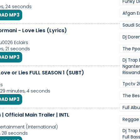
Funky D
s, 24 seconds
Afgan E
AD MP3
Saudi S
ormani - Love Lies (Lyrics)
Dj Dore
0026 Eclairs
s, 21 seconds
The Ppo
AD MP3
Dj Trap 
Ngante
Love or Lies FULL SEASON 1 (SUBT)
Riswand
Tpctv 2
es
 29 minutes, 4 seconds
The Bes
AD MP3
Full Al
 | Official Main Trailer | INTL
Reggae
tertainment (International)
Dj Trap 
, 28 seconds
Full Bas