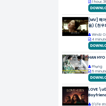
1 hour, 
DOWNLO
[MV] 해어
음) (천우
Windz O
4 minute
DOWNLO
HAN HYO 
Phụng
5 minute
DOWNLO
LOVE \u0
Boyfrien
D'LiTe st