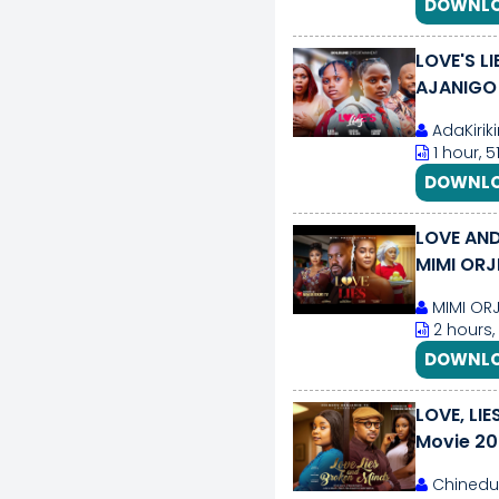
DOWNLO
LOVE'S L
AJANIGO 
AdaKiriki
1 hour, 
DOWNLO
LOVE AND
MIMI ORJ
MIMI ORJ
2 hours,
DOWNLO
LOVE, LI
Movie 20
Movie
Chinedu