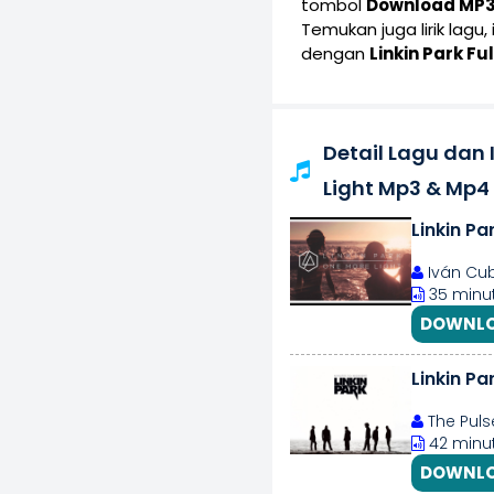
tombol
Download MP
Temukan juga lirik lagu,
dengan
Linkin Park Fu
Detail Lagu dan 
Light Mp3 & Mp4
Linkin Pa
Iván Cub
35 minut
DOWNLO
Linkin Pa
The Puls
42 minut
DOWNLO