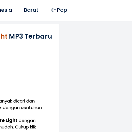
nesia
Barat
K-Pop
ght
MP3 Terbaru
nyak dicari dan
ik dengan sentuhan
re Light
dengan
dah. Cukup klik