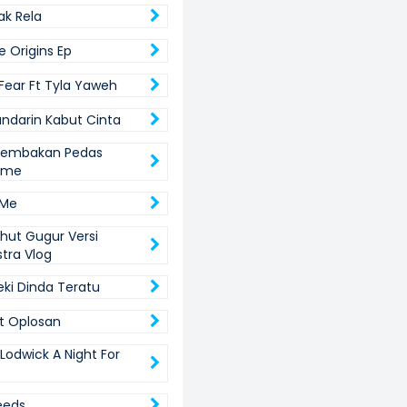
ak Rela
e Origins Ep
Fear Ft Tyla Yaweh
ndarin Kabut Cinta
 Tembakan Pedas
lume
 Me
hut Gugur Versi
stra Vlog
eki Dinda Teratu
t Oplosan
Lodwick A Night For
eeds