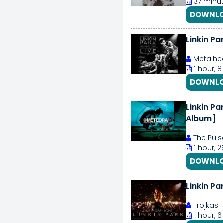
37 minut
DOWNLO
Linkin Pa
Metalhe
1 hour, 
DOWNLO
Linkin Pa
Album]
The Puls
1 hour, 
DOWNLO
Linkin Pa
Trojkas
1 hour, 