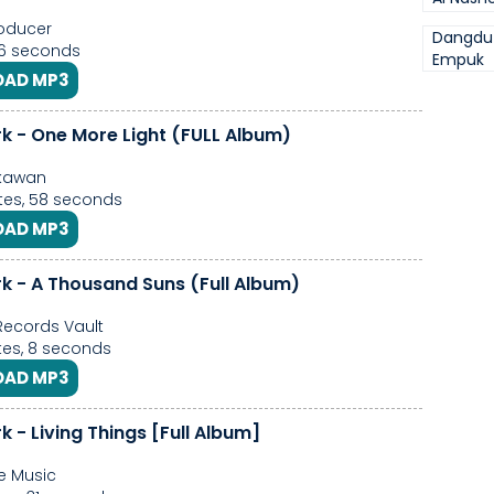
oducer
Dangdu
56 seconds
Empuk
AD MP3
rk - One More Light (FULL Album)
kawan
tes, 58 seconds
AD MP3
rk - A Thousand Suns (Full Album)
ecords Vault
es, 8 seconds
AD MP3
rk - Living Things [Full Album]
e Music