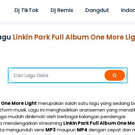
Dj TikTok
Dj Remix
Dangdut
Indo
agu
Linkin Park Full Album One More Li
m One More Light
merupakan salah satu lagu yang sedang ba
latform musik. Lagu ini menghadirkan aransemen yang menar
gga mudah dinikmati oleh berbagai kalangan pendengar.
isa mendengarkan streaming
Linkin Park Full Album One Mo
erta mengunduh versi
MP3
maupun
MP4
dengan cepat dan mu