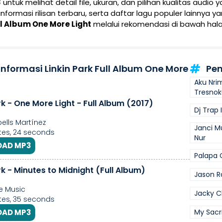
3
untuk melihat detail file, ukuran, dan pilihan kualitas audio 
 informasi rilisan terbaru, serta daftar lagu populer lainnya 
ll Album One More Light
melalui rekomendasi di bawah hala
Informasi Linkin Park Full Album One More
Pen
Aku Nrim
Tresnok
rk - One More Light - Full Album (2017)
Dj Trap 
ells Martínez
Janci M
es, 24 seconds
Nur
AD MP3
Palapa 
rk - Minutes to Midnight (Full Album)
Jason R
e Music
Jacky 
es, 35 seconds
AD MP3
My Sacr