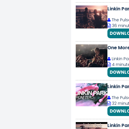
Linkin Pa
The Puls
36 minut
DOWNLO
One More 
Linkin Pa
4 minute
DOWNLO
Linkin Pa
The Puls
32 minut
DOWNLO
Linkin Pa