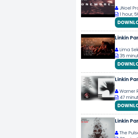
JNoel Pr
1 hour, 
DOWNLO
Linkin Pa
Lima Se
35 minu
DOWNLO
Linkin Pa
Warner R
47 minut
DOWNLO
Linkin Pa
The Puls