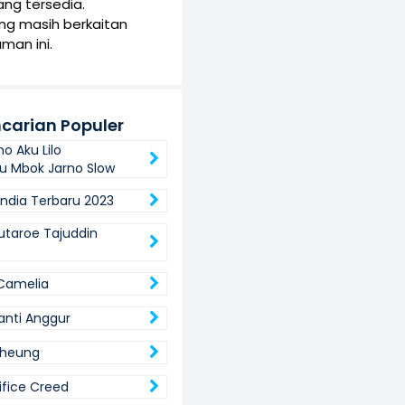
yang tersedia.
yang masih berkaitan
man ini.
carian Populer
o Aku Lilo
u Mbok Jarno Slow
India Terbaru 2023
utaroe Tajuddin
Camelia
anti Anggur
Cheung
ifice Creed