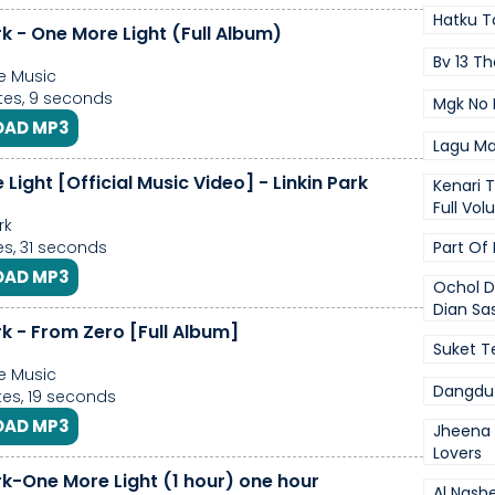
Hatku T
rk - One More Light (Full Album)
Bv 13 Th
e Music
es, 9 seconds
Mgk No 
AD MP3
Lagu Ma
Light [Official Music Video] - Linkin Park
Kenari
Full Vo
rk
s, 31 seconds
Part Of
AD MP3
Ochol D
Dian Sa
rk - From Zero [Full Album]
Suket T
e Music
Dangdu
es, 19 seconds
AD MP3
Jheena 
Lovers
rk-One More Light (1 hour) one hour
Al Nash