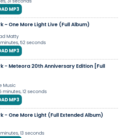
es, 31 seconds
AD MP3
rk ~ One More Light Live (Full Album)
ad Matty
8 minutes, 52 seconds
AD MP3
rk - Meteora 20th Anniversary Edition [Full
e Music
25 minutes, 12 seconds
AD MP3
rk - One More Light (Full Extended Album)
6 minutes, 13 seconds