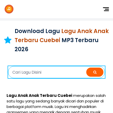
Dj Remix
Dj TikTok
Download Lagu
Lagu Anak Anak
Dangdut
Terbaru Cuebei
MP3 Terbaru
Indonesia
2026
Barat
K-Pop
Lagu Anak Anak Terbaru Cuebei
merupakan salah
satu lagu yang sedang banyak dicari dan populer di
berbagai platform musik. Lagu ini menghadirkan
aransemen yang menarik dengan sentuhan musik