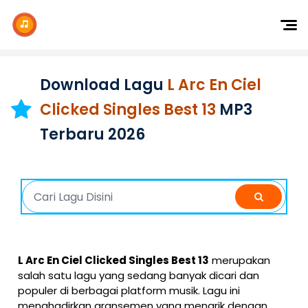
Dj Remix
Dj TikTok
Download Lagu
L Arc En Ciel
Dangdut
Clicked Singles Best 13
MP3
Indonesia
Terbaru 2026
Barat
K-Pop
L Arc En Ciel Clicked Singles Best 13
merupakan
salah satu lagu yang sedang banyak dicari dan
populer di berbagai platform musik. Lagu ini
menghadirkan aransemen yang menarik dengan