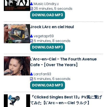
Music LGndry♫
26 minutes, 5 seconds
DOWNLOAD MP3
Jrock LArc en ciel Haul
vegetapr69
5 minutes, 8 seconds
DOWNLOAD MP3
L'Arc~en~Ciel - The Fourth Avenue
Cafe - [Over The Years]
LarcFan93
5 minutes, 6 seconds
DOWNLOAD MP3
『Clicked Singles Best 13』PV風に繋げ
てみた【L'Arc～en～Ciel ラルク】