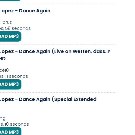
 Lopez - Dance Again
 cruz
s, 58 seconds
AD MP3
Lopez - Dance Again (Live on Wetten, dass..?
 HD
ce10
s, 11 seconds
AD MP3
 Lopez - Dance Again (Special Extended
ing
s, 10 seconds
AD MP3