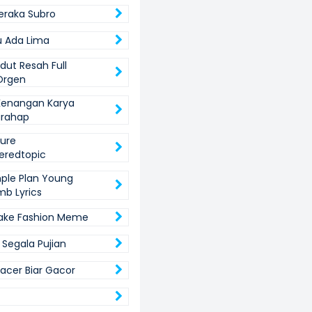
eraka Subro
u Ada Lima
dut Resah Full
Orgen
Kenangan Karya
arahap
Cure
eredtopic
mple Plan Young
b Lyrics
ake Fashion Meme
 Segala Pujian
Kacer Biar Gacor