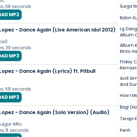
ic
Surga N
s, 58 seconds
AD MP3
Balon K
Lg Dang
 Lopez - Dance Again (Live American Idol 2012)
Album 
ce3
Album 
s, 39 seconds
Rinto H
AD MP3
Friday 
Remast
Lopez - Dance Again (Lyrics) ft. Pitbull
Avril Si
And Dum
s, 58 seconds
How I M
AD MP3
Bagi Dia
 Lopez - Dance Again (Solo Version) (Audio)
Terapi 
lgar Riffo
s, 8 seconds
Penh