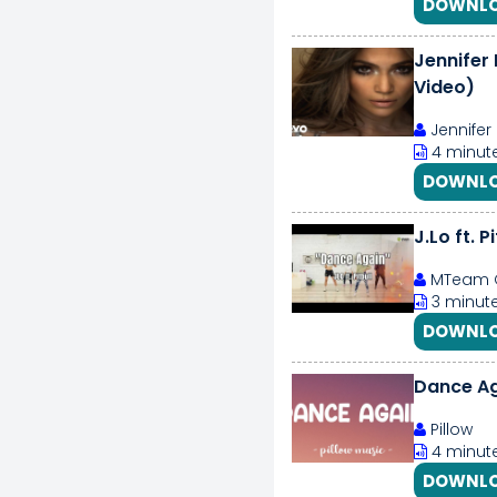
DOWNLO
Jennifer 
Video)
Jennifer
4 minute
DOWNLO
J.Lo ft. P
MTeam 
3 minute
DOWNLO
Dance Aga
Pillow
4 minute
DOWNLO