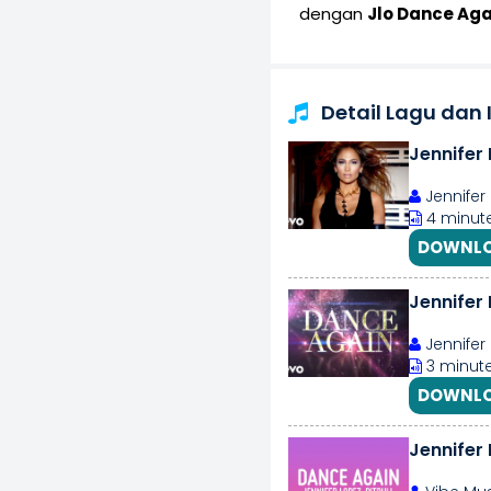
dengan
Jlo Dance Aga
Detail Lagu dan
Jennifer 
Jennifer
4 minute
DOWNLO
Jennifer 
Jennifer
3 minute
DOWNLO
Jennifer 