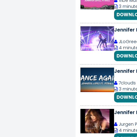
Vibe Mus
3 minute
DOWNLO
Jennifer
JLoGree
4 minute
DOWNLO
Jennifer 
7clouds
3 minute
DOWNLO
Jennifer
Jurgen Pu
4 minute