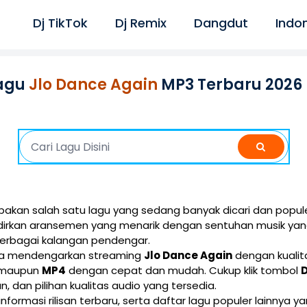
Dj TikTok
Dj Remix
Dangdut
Indo
agu
Jlo Dance Again
MP3 Terbaru 2026
akan salah satu lagu yang sedang banyak dicari dan popule
adirkan aransemen yang menarik dengan sentuhan musik yan
berbagai kalangan pendengar.
isa mendengarkan streaming
Jlo Dance Again
dengan kualita
maupun
MP4
dengan cepat dan mudah. Cukup klik tombol
ran, dan pilihan kualitas audio yang tersedia.
 informasi rilisan terbaru, serta daftar lagu populer lainnya 