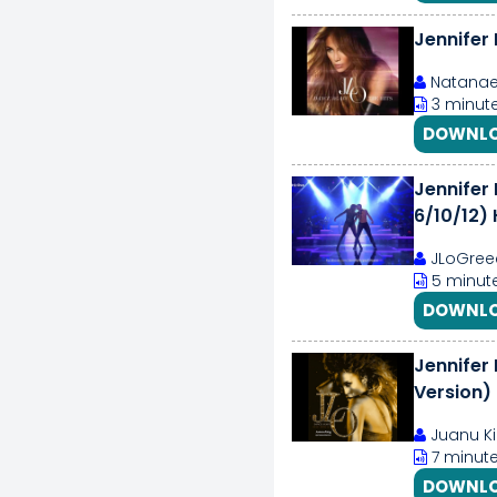
Jennifer
Natanael
3 minute
DOWNLO
Jennifer 
6/10/12)
JLoGree
5 minute
DOWNLO
Jennifer
Version)
Juanu K
7 minute
DOWNLO