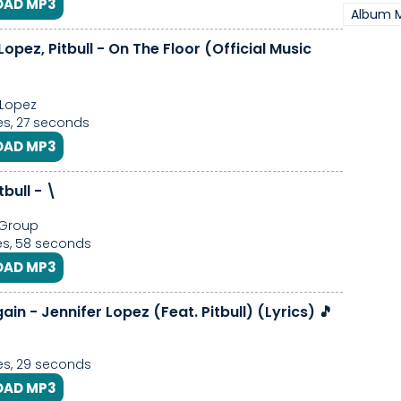
AD MP3
Album M
Lopez, Pitbull - On The Floor (Official Music
 Lopez
s, 27 seconds
AD MP3
itbull - \
Group
s, 58 seconds
AD MP3
in - Jennifer Lopez (Feat. Pitbull) (Lyrics) 🎵
s, 29 seconds
AD MP3