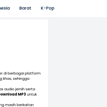
nesia
Barat
K-Pop
r di berbagai platform
g khas, sehingga
s audio jernih serta
Download MP3
untuk
yang masih berkaitan