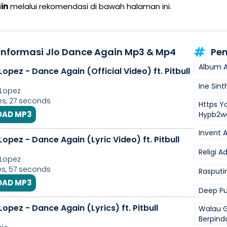
in
melalui rekomendasi di bawah halaman ini.
 Informasi Jlo Dance Again Mp3 & Mp4
Pen
Album A
Lopez - Dance Again (Official Video) ft. Pitbull
Ine Sint
 Lopez
s, 27 seconds
Https Y
AD MP3
Hypb2w
Invent 
Lopez - Dance Again (Lyric Video) ft. Pitbull
Religi A
 Lopez
s, 57 seconds
Rasputi
AD MP3
Deep Pu
Lopez - Dance Again (Lyrics) ft. Pitbull
Walau G
Berpind