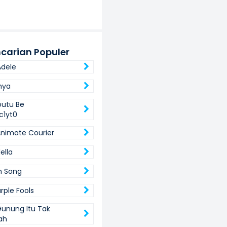
carian Populer
dele
hya
outu Be
c1yt0
Animate Courier
della
n Song
rple Fools
unung Itu Tak
ah