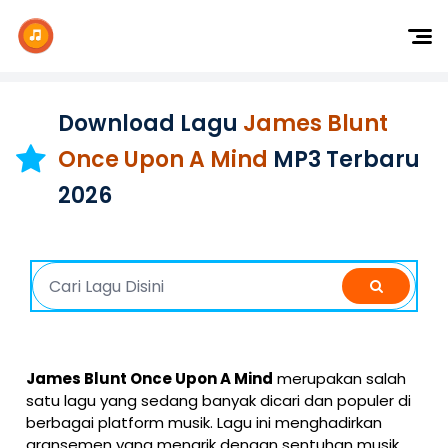
Dj Remix
Dj TikTok
Download Lagu
James Blunt
Dangdut
Once Upon A Mind
MP3 Terbaru
Indonesia
2026
Barat
K-Pop
James Blunt Once Upon A Mind
merupakan salah
satu lagu yang sedang banyak dicari dan populer di
berbagai platform musik. Lagu ini menghadirkan
aransemen yang menarik dengan sentuhan musik