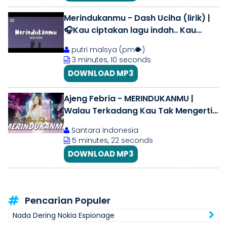
Merindukanmu - Dash Uciha (lirik) |
🎧Kau ciptakan lagu indah.. Kau
senyum semanis buah..
putri malsya (pm🐡)
3 minutes, 10 seconds
DOWNLOAD MP3
Ajeng Febria - MERINDUKANMU |
Walau Terkadang Kau Tak Mengerti -
(Official Music Live) Santara
Santara Indonesia
5 minutes, 22 seconds
DOWNLOAD MP3
Pencarian Populer
Nada Dering Nokia Espionage