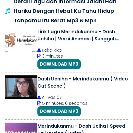
Detail Lagu dan Informasi Jalani Hari
Hariku Dengan Hebat Ku Tahu Hidup
Tanpamu Itu Berat Mp3 & Mp4
Lirik Lagu Merindukanmu - Dash
Uchiha | Versi Animasi | Sungguh
dirimu membuatku terlalu
Koko Riko
bersemangat
3 minutes
DOWNLOAD MP3
Dash Uchiha - Merindukanmu ( Video
Cut Scene )
All Vds 07
5 minutes, 6 seconds
DOWNLOAD MP3
Merindukanmu - Dash Uciha | Speed