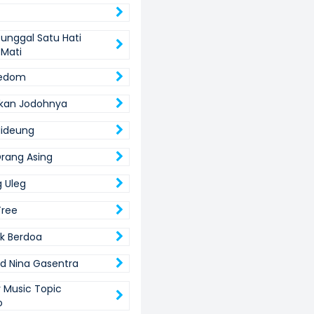
unggal Satu Hati
Mati
eedom
kan Jodohnya
Hideung
Orang Asing
 Uleg
Tree
k Berdoa
d Nina Gasentra
Music Topic
o