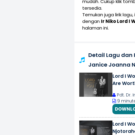
mudah. Cukup klik tom
tersedia.
Temukan juga lirik lagu,
dengan
Ir Niko Lord 
halaman ini.
Detail Lagu dan I
Janice Joanna N
Lord I W
Are Worth
Pdt. Dr. 
9 minute
DOWNLO
Lord I Wo
Njotorah