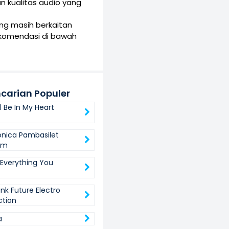
han kualitas audio yang
yang masih berkaitan
ekomendasi di bawah
carian Populer
ll Be In My Heart
onica Pambasilet
bum
 Everything You
nk Future Electro
ction
a