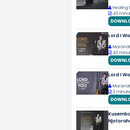
Healing 
43 minut
DOWNLO
Maranath
43 minut
DOWNLO
Lord I Wo
Maranath
3 minute
DOWNLO
Kusembah
Njotorah