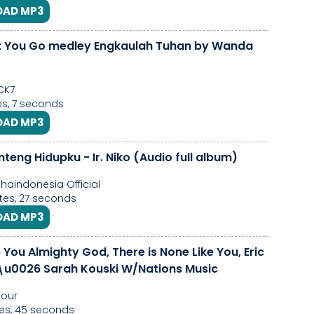
AD MP3
t You Go medley Engkaulah Tuhan by Wanda
CK7
es, 7 seconds
AD MP3
teng Hidupku - Ir. Niko (Audio full album)
aindonesia Official
es, 27 seconds
AD MP3
ighty God, There is None Like You, Eric
\u0026 Sarah Kouski W/Nations Music
mour
es, 45 seconds