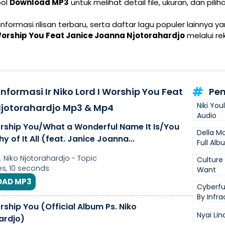
bol
Download MP3
untuk melihat detail file, ukuran, dan pili
 informasi rilisan terbaru, serta daftar lagu populer lainnya 
I Worship You Feat Janice Joanna Njotorahardjo
melalui r
nformasi Ir Niko Lord I Worship You Feat
Pen
Niki You
jotorahardjo Mp3 & Mp4
Audio
orship You/What a Wonderful Name It Is/You
Della M
y of It All (feat. Janice Joanna...
Full Al
Ir. Niko Njotorahardjo - Topic
Culture
s, 10 seconds
Want
AD MP3
Cyberfu
By Infra
rship You (Official Album Ps. Niko
Nyai Lin
ardjo)