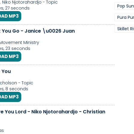
Ir. Niko Njotorahardjo - Topic
Pop Sun
s, 27 seconds
AD MP3
Pura Pu
Skillet R
t You Go - Janice \u0026 Juan
Movement Ministry
s, 23 seconds
AD MP3
p You
icholson - Topic
s, 8 seconds
AD MP3
e You Lord - Niko Njotorahardjo - Christian
as