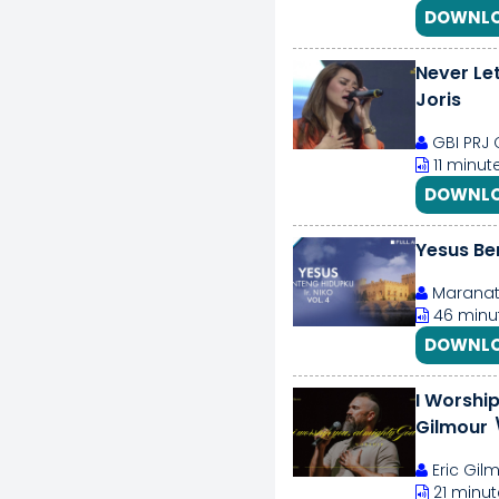
DOWNLO
Never Le
Joris
GBI PRJ 
11 minut
DOWNLO
Yesus Ben
Maranath
46 minut
DOWNLO
I Worship You Alm
Gilmour 
Eric Gil
21 minut