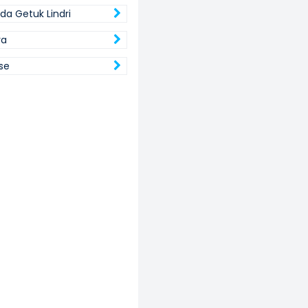
da Getuk Lindri
ra
ise