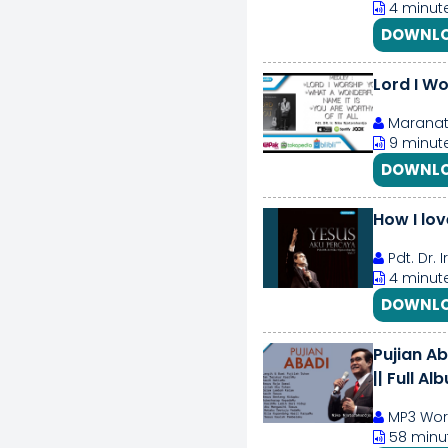
4 minute
DOWNLO
Lord I Wo
Maranath
9 minute
DOWNLO
How I lo
Pdt. Dr. 
4 minute
DOWNLO
Pujian Abadi - 
|| Full A
MP3 Wor
58 minut