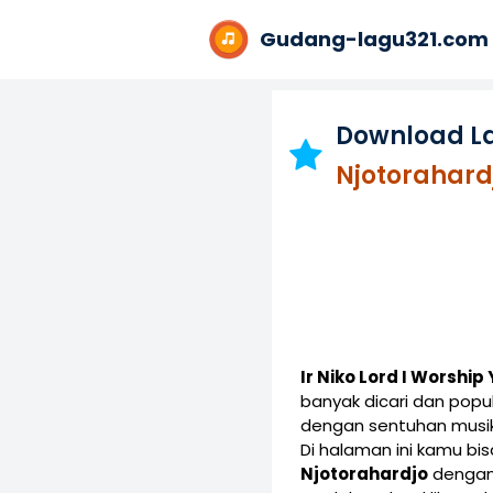
Gudang-lagu321.com
Download L
Njotorahard
Ir Niko Lord I Worshi
banyak dicari dan popu
dengan sentuhan musik
Di halaman ini kamu b
Njotorahardjo
dengan 