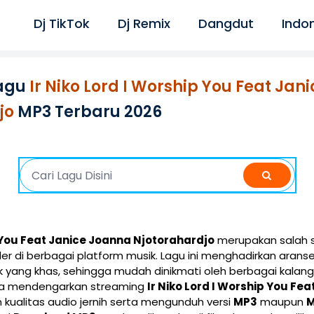
Dj TikTok
Dj Remix
Dangdut
Indo
agu
Ir Niko Lord I Worship You Feat Jan
jo
MP3 Terbaru 2026
p You Feat Janice Joanna Njotorahardjo
merupakan salah s
ler di berbagai platform musik. Lagu ini menghadirkan aran
 yang khas, sehingga mudah dinikmati oleh berbagai kalan
isa mendengarkan streaming
Ir Niko Lord I Worship You Fe
kualitas audio jernih serta mengunduh versi
MP3
maupun