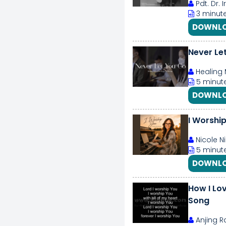
Pdt. Dr. 
3 minute
DOWNLO
Never Le
Healing 
5 minute
DOWNLO
I Worshi
Nicole N
5 minute
DOWNLO
How I Lov
Song
Anjing R