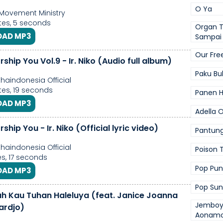
O Ya
Movement Ministry
es, 5 seconds
Organ T
AD MP3
Sampai 
Our Fr
Lord I Worship You Vol.9 - Ir. Niko (Audio full album)
Paku Bu
aindonesia Official
es, 19 seconds
Panen 
AD MP3
Adella 
rship You - Ir. Niko (Official lyric video)
Pantung
aindonesia Official
Poison 
s, 17 seconds
Pop Pun
AD MP3
Pop Sun
 Kau Tuhan Haleluya (feat. Janice Joanna
Jemboy 
ardjo)
Aonam