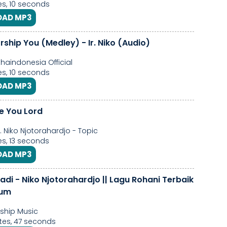
s, 10 seconds
AD MP3
rship You (Medley) - Ir. Niko (Audio)
aindonesia Official
s, 10 seconds
AD MP3
ve You Lord
Ir. Niko Njotorahardjo - Topic
s, 13 seconds
AD MP3
Niko Njotorahardjo || Lagu Rohani Terbaik
lbum
ship Music
es, 47 seconds