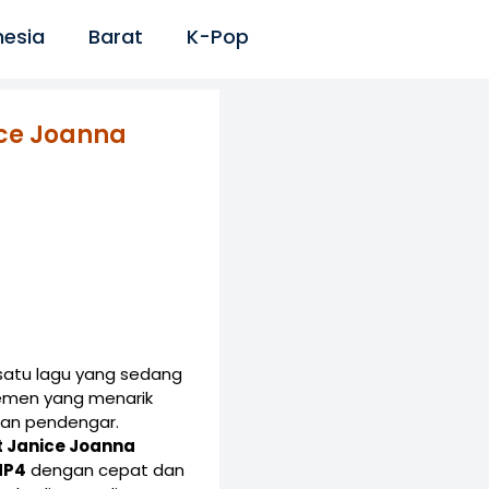
nesia
Barat
K-Pop
ice Joanna
atu lagu yang sedang
semen yang menarik
gan pendengar.
at Janice Joanna
MP4
dengan cepat dan