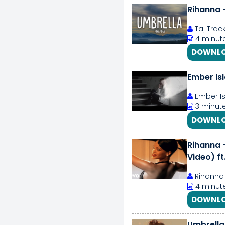
Rihanna -
Taj Trac
4 minute
DOWNLO
Ember Is
Ember I
3 minute
DOWNLO
Rihanna 
Video) ft
Rihanna
4 minute
DOWNLO
Umbrella 