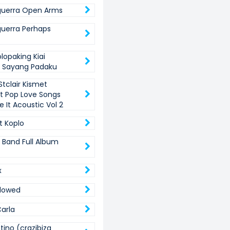
guerra Open Arms
guerra Perhaps
lopaking Kiai
 Sayang Padaku
Stclair Kismet
t Pop Love Songs
 It Acoustic Vol 2
 Koplo
k Band Full Album
x
lowed
Carla
tino (crazibiza