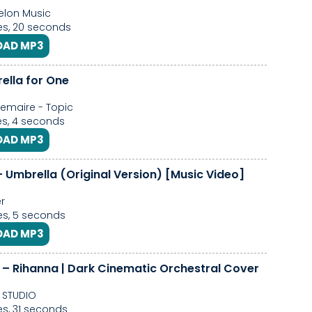
lon Music
s, 20 seconds
AD MP3
ella for One
emaire - Topic
s, 4 seconds
AD MP3
- Umbrella (Original Version) [Music Video]
r
s, 5 seconds
AD MP3
 – Rihanna | Dark Cinematic Orchestral Cover
 STUDIO
s, 31 seconds