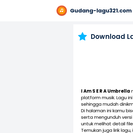
Gudang-lagu321.com
Download L
I Am S E R A Umbrella
m
platform musik. Lagu 
sehingga mudah dinikm
Di halaman ini kamu b
serta mengunduh vers
untuk melihat detail fil
Temukan juga lirik lagu,