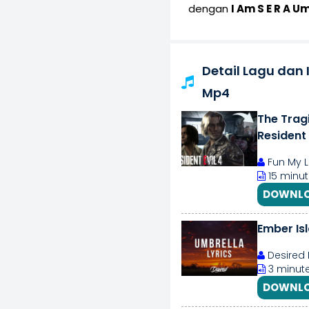
dengan
I Am S E R A U
Detail Lagu dan 
Mp4
The Tragi
Resident
Fun My L
15 minut
DOWNLO
Ember Isl
Desired 
3 minute
DOWNLO