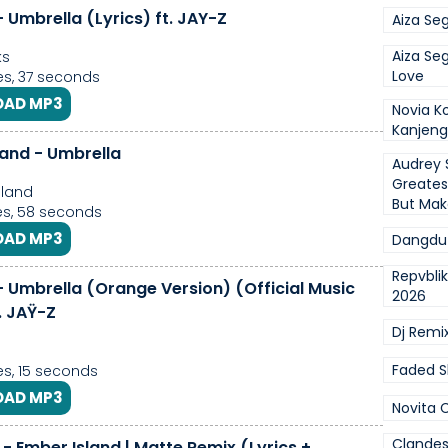
 Umbrella (Lyrics) ft. JAY-Z
Aiza Se
Aiza Se
ks
Love
s, 37 seconds
AD MP3
Novia Ko
Kanjeng
land - Umbrella
Audrey 
Greates
sland
But Make
s, 58 seconds
AD MP3
Dangdut
Repvbli
- Umbrella (Orange Version) (Official Music
2026
. JAŸ-Z
Dj Remi
Faded S
s, 15 seconds
AD MP3
Novita 
Clandes
- Ember Island | Matte Remix (Lyrics +