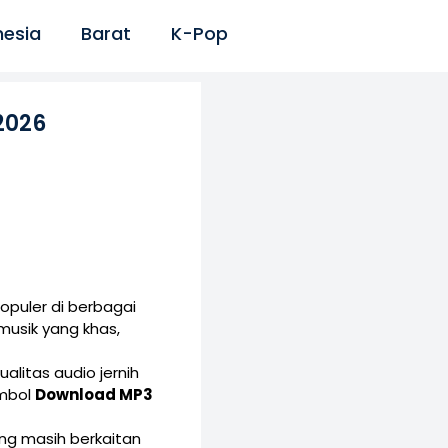
nesia
Barat
K-Pop
2026
opuler di berbagai
musik yang khas,
alitas audio jernih
ombol
Download MP3
yang masih berkaitan