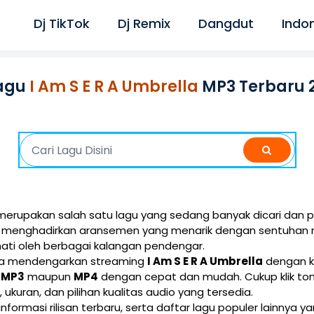
Dj TikTok
Dj Remix
Dangdut
Indo
agu
I Am S E R A Umbrella
MP3 Terbaru 
erupakan salah satu lagu yang sedang banyak dicari dan p
ini menghadirkan aransemen yang menarik dengan sentuhan 
ati oleh berbagai kalangan pendengar.
isa mendengarkan streaming
I Am S E R A Umbrella
dengan ku
i
MP3
maupun
MP4
dengan cepat dan mudah. Cukup klik t
e, ukuran, dan pilihan kualitas audio yang tersedia.
 informasi rilisan terbaru, serta daftar lagu populer lainnya 