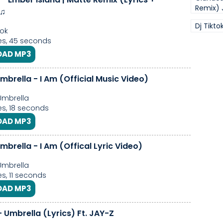
Remix) 
 ♫
Dj Tikto
Tok
es, 45 seconds
AD MP3
Umbrella - I Am (Official Music Video)
 Umbrella
s, 18 seconds
AD MP3
Umbrella - I Am (Offical Lyric Video)
 Umbrella
s, 11 seconds
AD MP3
 Umbrella (Lyrics) Ft. JAY-Z