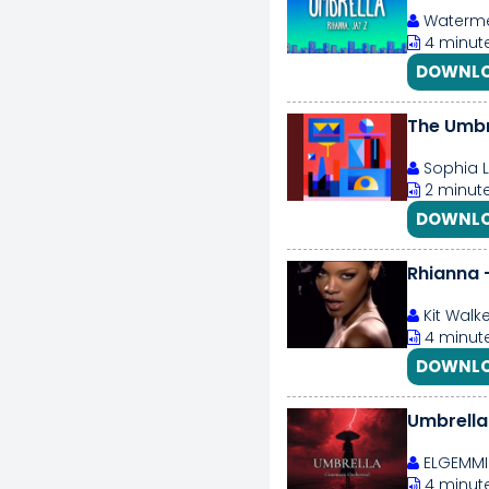
Waterme
4 minute
DOWNLO
The Umbr
Sophia L
2 minute
DOWNLO
Rhianna 
Kit Walke
4 minute
DOWNLO
Umbrella
ELGEMMI
4 minute