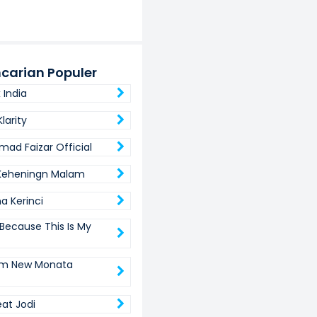
carian Populer
 India
Klarity
d Faizar Official
Keheningn Malam
a Kerinci
 Because This Is My
um New Monata
eat Jodi