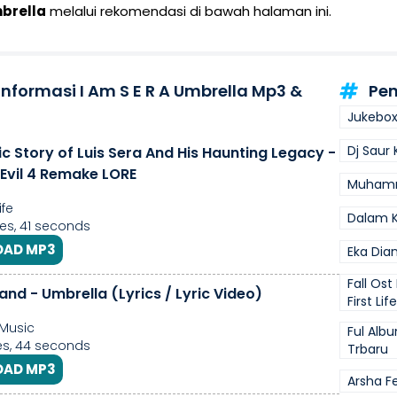
mbrella
melalui rekomendasi di bawah halaman ini.
Informasi I Am S E R A Umbrella Mp3 &
Pen
Jukebox
Dj Saur 
c Story of Luis Sera And His Haunting Legacy -
 Evil 4 Remake LORE
Muhamma
ife
Dalam 
es, 41 seconds
AD MP3
Eka Dian
Fall Ost
and - Umbrella (Lyrics / Lyric Video)
First Life
Music
Ful Alb
s, 44 seconds
Trbaru
AD MP3
Arsha F