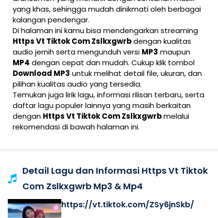
yang khas, sehingga mudah dinikmati oleh berbagai
kalangan pendengar.
Di halaman ini kamu bisa mendengarkan streaming
Https Vt Tiktok Com Zslkxgwrb
dengan kualitas
audio jernih serta mengunduh versi
MP3
maupun
MP4
dengan cepat dan mudah. Cukup klik tombol
Download MP3
untuk melihat detail file, ukuran, dan
pilihan kualitas audio yang tersedia.
Temukan juga lirik lagu, informasi rilisan terbaru, serta
daftar lagu populer lainnya yang masih berkaitan
dengan
Https Vt Tiktok Com Zslkxgwrb
melalui
rekomendasi di bawah halaman ini.
Detail Lagu dan Informasi Https Vt Tiktok
Com Zslkxgwrb Mp3 & Mp4
https://vt.tiktok.com/ZSy6jnSkb/