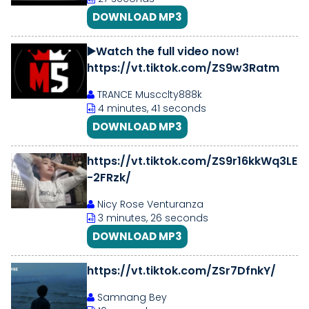
DOWNLOAD MP3
▶️Watch the full video now!
https://vt.tiktok.com/ZS9w3Ratm
TRANCE Muscclty888k
4 minutes, 41 seconds
DOWNLOAD MP3
https://vt.tiktok.com/ZS9r16kkWq3LE
-2FRzk/
Nicy Rose Venturanza
3 minutes, 26 seconds
DOWNLOAD MP3
https://vt.tiktok.com/ZSr7DfnkY/
Samnang Bey