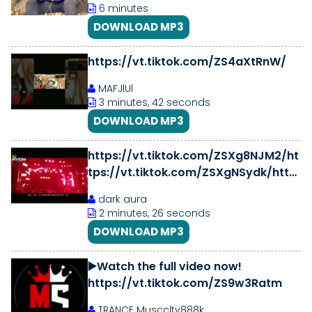
6 minutes
DOWNLOAD MP3
https://vt.tiktok.com/ZS4aXtRnW/
MAFJlUl
3 minutes, 42 seconds
DOWNLOAD MP3
https://vt.tiktok.com/ZSXg8NJM2/ht
tps://vt.tiktok.com/ZSXgNSydk/http
s://vt.tiktok.com/ZSXgLUdGw/#fre
dark aura
2 minutes, 26 seconds
DOWNLOAD MP3
▶️Watch the full video now!
https://vt.tiktok.com/ZS9w3Ratm
TRANCE Muscclty888k