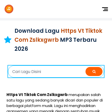
Dj Remix
Dj TikTok
Download Lagu
Https Vt Tiktok
Dangdut
Com Zslkxgwrb
MP3 Terbaru
Indonesia
2026
Barat
K-Pop
Https Vt Tiktok Com Zslkxgwrb
merupakan salah
satu lagu yang sedang banyak dicari dan populer di
berbagai platform musik. Lagu ini menghadirkan
aransemen yang menarik dengan sentuhan musik