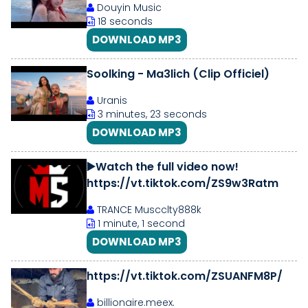
Douyin Music
18 seconds
DOWNLOAD MP3
Soolking - Ma3lich (Clip Officiel)
Uranis
3 minutes, 23 seconds
DOWNLOAD MP3
▶️Watch the full video now!
https://vt.tiktok.com/ZS9w3Ratm
TRANCE Muscclty888k
1 minute, 1 second
DOWNLOAD MP3
https://vt.tiktok.com/ZSUANFM8P/
billionaire.meex.