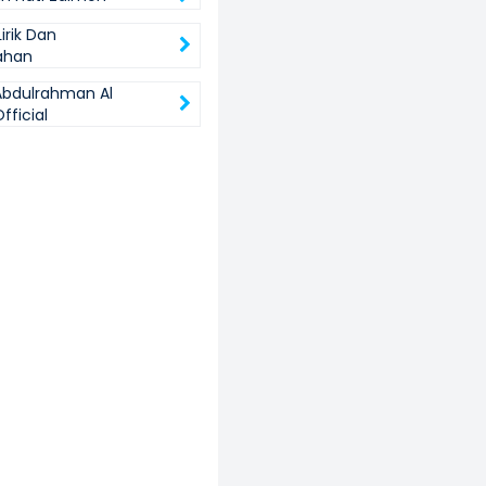
irik Dan
ahan
Abdulrahman Al
fficial