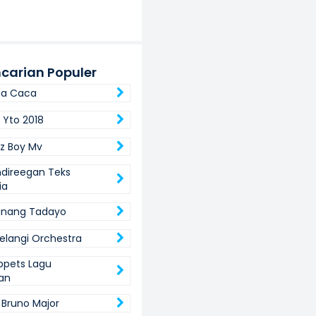
carian Populer
ha Caca
Yto 2018
z Boy Mv
ndireegan Teks
ia
inang Tadayo
Pelangi Orchestra
ppets Lagu
an
 Bruno Major