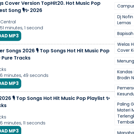
s Cover Version TopHit20. Hot Music Pop
Campur
Best Song 🎙✨ 2026
Dj Nofi
 Central
Lemas
 51 minutes, 1 second
Bapisah
AD MP3
Welas H
r Songs 2026 🎙️ Top Songs Hot Hit Music Pop
Cover 
✨ Pure Tracks
Menung
cks
Kandas 
 6 minutes, 49 seconds
Brodin 
AD MP3
Pemersa
Kesundu
2026 🎙️ Top Songs Hot Hit Music Pop Playlist ✨
Paling 
cks
Materi 
Terlen
cks
Tembak
 6 minutes, 11 seconds
AD MP3
Manaha