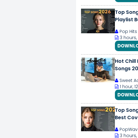
Top Song
Playlist 
Pop Hits
3 hours,
DOWNLO
Hot Chill
Songs 20
Sweet Ac
1 hour, 
DOWNLO
Top Song
Best Cove
PopWave
3 hours,