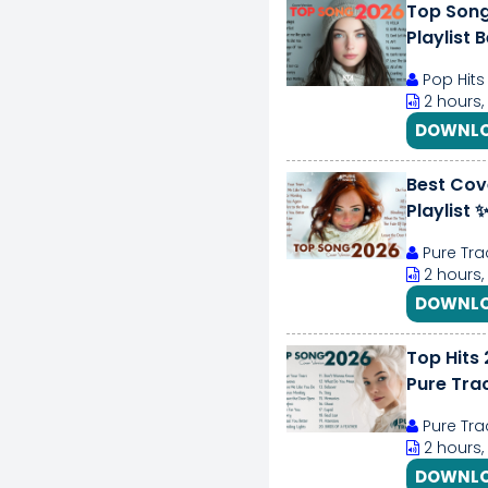
Top Song
Playlist 
Pop Hits
2 hours,
DOWNLO
Best Cove
Playlist 
Pure Tra
2 hours,
DOWNLO
Top Hits 
Pure Tra
Pure Tra
2 hours,
DOWNLO