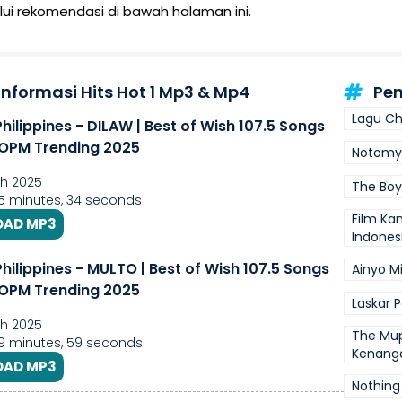
ui rekomendasi di bawah halaman ini.
Informasi Hits Hot 1 Mp3 & Mp4
Pen
Lagu C
Philippines - DILAW | Best of Wish 107.5 Songs
| OPM Trending 2025
Notomy 
h 2025
The Boy
55 minutes, 34 seconds
Film Ka
AD MP3
Indones
Philippines - MULTO | Best of Wish 107.5 Songs
Ainyo M
| OPM Trending 2025
Laskar 
h 2025
The Mu
59 minutes, 59 seconds
Kenang
AD MP3
Nothing