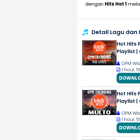
dengan
Hits Hot 1
melal
Detail Lagu dan 
Hot Hits 
Playlist 
OPM Wis
1 hour, 
DOWNLO
Hot Hits 
Playlist 
OPM Wis
1 hour, 
DOWNLO