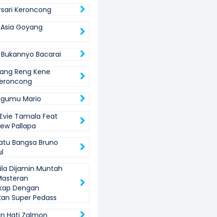
sari Keroncong
n Asia Goyang
 Bukannyo Bacarai
ang Reng Kene
Keroncong
gumu Mario
Evie Tamala Feat
New Pallapa
tu Bangsa Bruno
l
Gila Dijamin Muntah
Masteran
gkap Dengan
an Super Pedass
n Hati Zalmon