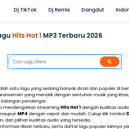
Dj TikTok
Dj Remix
Dangdut
Indo
agu
Hits Hot 1
MP3 Terbaru 2026
ah satu lagu yang sedang banyak dicari dan populer di ber
 aransemen yang menarik dengan sentuhan musik yang khas
i kalangan pendengar.
isa mendengarkan streaming
Hits Hot 1
dengan kualitas audio 
maupun
MP4
dengan cepat dan mudah. Cukup klik tombol
ran, dan pilihan kualitas audio yang tersedia.
 informasi rilisan terbaru, serta daftar lagu populer lainnya 