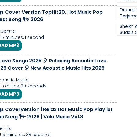
Dream L
s Cover Version TopHit20. Hot Music Pop
Terjem
Best Song 🎙✨ 2026
Sheikh 
 Central
Sudais O
 15 minutes, 1 second
AD MP3
 Love Songs 2025 🎈 Relaxing Acoustic Love
25 Cover 🎈 New Acoustic Music Hits 2025
oustic Music
12 minutes, 29 seconds
AD MP3
s CoverVersion l Relax Hot Music Pop Playlist
rSong 🎙✨ 2026 | Velu Music Vol.3
 Hits
 53 minutes, 38 seconds