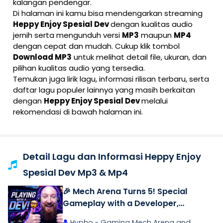
kalangan pendengar.
Di halaman ini kamu bisa mendengarkan streaming
Heppy Enjoy Spesial Dev
dengan kualitas audio
jernih serta mengunduh versi
MP3
maupun
MP4
dengan cepat dan mudah. Cukup klik tombol
Download MP3
untuk melihat detail file, ukuran, dan
pilihan kualitas audio yang tersedia.
Temukan juga lirik lagu, informasi rilisan terbaru, serta
daftar lagu populer lainnya yang masih berkaitan
dengan
Heppy Enjoy Spesial Dev
melalui
rekomendasi di bawah halaman ini.
Detail Lagu dan Informasi Heppy Enjoy
Spesial Dev Mp3 & Mp4
🎉 Mech Arena Turns 5! Special
Gameplay with a Developer,
Creators \u0026 Moderators! 🎂🤖
Hypho - Gaming Mech Arena and