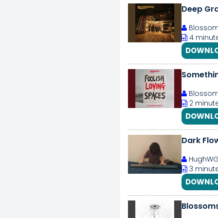
Deep Gr
Blosso
4 minut
DOWNLO
Somethin
Blosso
2 minute
DOWNLO
Dark Flow
HughWG
3 minute
DOWNLO
Blossom