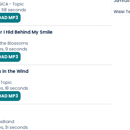
Jamrud 
ICA - Topic
, 58 seconds
Wisisi T
AD MP3
 I Hid Behind My Smile
the Blossoms
s, 9 seconds
AD MP3
 in the Wind
 Topic
s, 18 seconds
AD MP3
msBand
s, 31 seconds