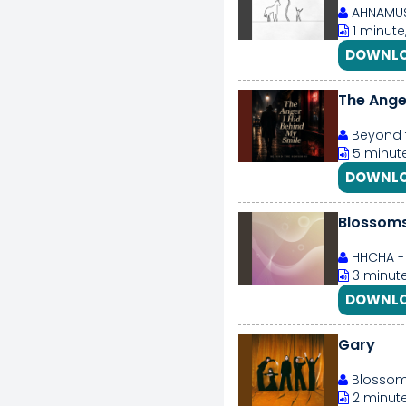
AHNAMUS
1 minute
DOWNLO
The Anger
Beyond 
5 minute
DOWNLO
Blossoms
HHCHA -
3 minute
DOWNLO
Gary
Blosso
2 minute