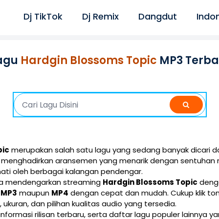
Dj TikTok
Dj Remix
Dangdut
Indo
agu
Hardgin Blossoms Topic
MP3 Terba
pic
merupakan salah satu lagu yang sedang banyak dicari da
ini menghadirkan aransemen yang menarik dengan sentuhan 
ati oleh berbagai kalangan pendengar.
isa mendengarkan streaming
Hardgin Blossoms Topic
denga
i
MP3
maupun
MP4
dengan cepat dan mudah. Cukup klik t
e, ukuran, dan pilihan kualitas audio yang tersedia.
 informasi rilisan terbaru, serta daftar lagu populer lainnya 