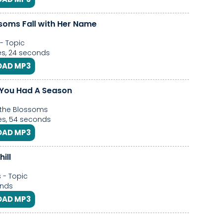
ssoms Fall with Her Name
- Topic
s, 24 seconds
AD MP3
g You Had A Season
the Blossoms
es, 54 seconds
AD MP3
ill
 - Topic
nds
AD MP3