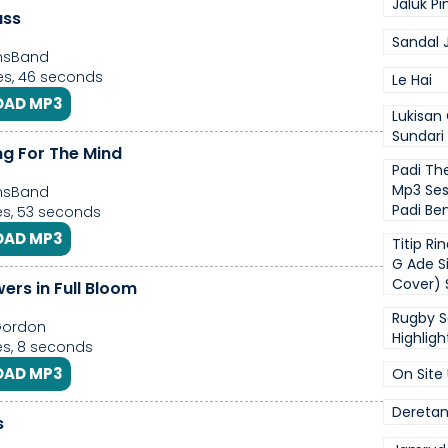
Jaluk Pi
ass
Sandal 
msBand
es, 46 seconds
Le Hai
AD MP3
Lukisan
Sundari
g For The Mind
Padi Th
Mp3 Ses
msBand
Padi Be
s, 53 seconds
AD MP3
Titip Ri
G Ade Si
Cover) 
ers in Full Bloom
Rugby S
ordon
Highligh
s, 8 seconds
AD MP3
On Site
Deretan
s