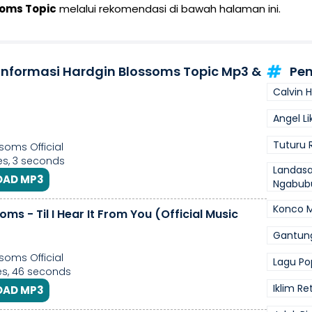
soms Topic
melalui rekomendasi di bawah halaman ini.
 Informasi Hardgin Blossoms Topic Mp3 &
Pen
Calvin H
Angel L
Tuturu 
soms Official
s, 3 seconds
Landasa
AD MP3
Ngabubu
Konco 
oms - Til I Hear It From You (Official Music
Gantun
soms Official
Lagu Po
s, 46 seconds
Iklim R
AD MP3