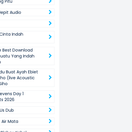
ng Pitu
Jepit Audio
 Cinta Indah
e Best Download
uatu Yang Indah
n
ndu Buat Ayah Ebiet
ho (live Acoustic
Siho
evens Day 1
ts 2026
 Us Dub
 Air Mata