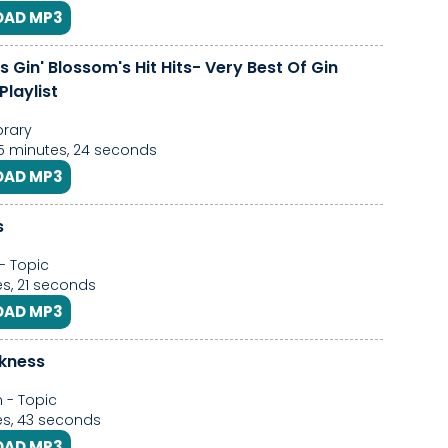
AD MP3
s Gin' Blossom's Hit Hits- Very Best Of Gin
laylist
brary
25 minutes, 24 seconds
AD MP3
s
- Topic
s, 21 seconds
AD MP3
ckness
 - Topic
s, 43 seconds
AD MP3