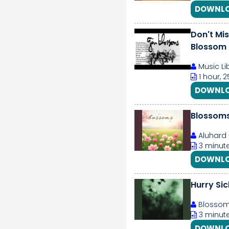
DOWNLO
Don't Mis
Blossom P
Music Li
1 hour, 
DOWNLO
Blossom
Aluhard 
3 minute
DOWNLO
Hurry Si
Blossom
3 minute
DOWNLO