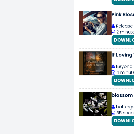
Pink Blo
Release 
2 minute
DOWNLO
If Lovin
Beyond 
4 minut
DOWNLO
blossom h
batfxngs
55 seco
DOWNLO