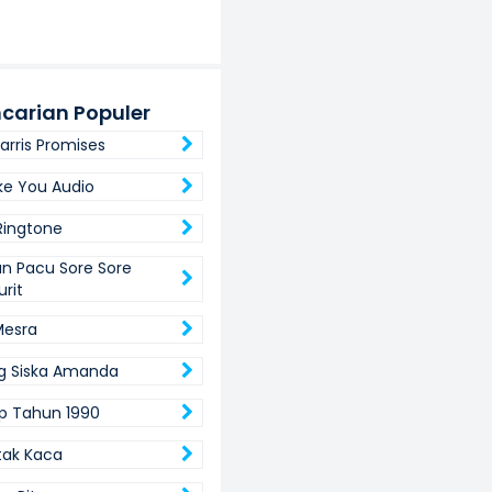
carian Populer
arris Promises
ike You Audio
Ringtone
n Pacu Sore Sore
rit
Mesra
g Siska Amanda
p Tahun 1990
etak Kaca