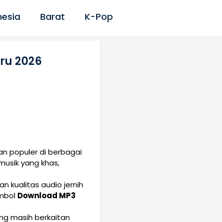
nesia
Barat
K-Pop
ru 2026
n populer di berbagai
musik yang khas,
n kualitas audio jernih
ombol
Download MP3
yang masih berkaitan