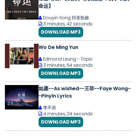
命运】
Douyin Song 抖音歌曲
3 minutes, 42 seconds
DOWNLOAD MP3
Wo De Ming Yun
Edmond Leung - Topic
3 minutes, 54 seconds
DOWNLOAD MP3
如愿--As wished--王菲--Faye Wong-
-Pinyin Lyrics
李不语
4 minutes, 24 seconds
DOWNLOAD MP3