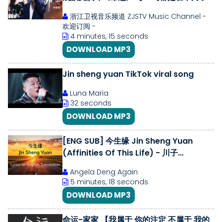
吧！ #天赐的声音5 EP2 20240503
浙江卫视音乐频道 ZJSTV Music Channel -
欢迎订阅 -
4 minutes, 15 seconds
DOWNLOAD MP3
Jin sheng yuan TikTok viral song
Luna Maria
32 seconds
DOWNLOAD MP3
[ENG SUB] 今生缘 Jin Sheng Yuan
(Affinities Of This Life) - 川子
(Chinese/Pinyin/English Lyrics 歌词)
Angela Deng Again
5 minutes, 18 seconds
DOWNLOAD MP3
命运-家家 【我属于 你的注定 不属于 我的