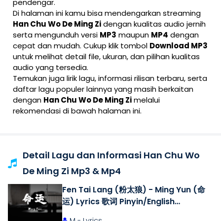
pendengar.
Di halaman ini kamu bisa mendengarkan streaming
Han Chu Wo De Ming Zi
dengan kualitas audio jernih
serta mengunduh versi
MP3
maupun
MP4
dengan
cepat dan mudah. Cukup klik tombol
Download MP3
untuk melihat detail file, ukuran, dan pilihan kualitas
audio yang tersedia.
Temukan juga lirik lagu, informasi rilisan terbaru, serta
daftar lagu populer lainnya yang masih berkaitan
dengan
Han Chu Wo De Ming Zi
melalui
rekomendasi di bawah halaman ini.
Detail Lagu dan Informasi Han Chu Wo
De Ming Zi Mp3 & Mp4
Fen Tai Lang (粉太狼) - Ming Yun (命
运) Lyrics 歌词 Pinyin/English
Translation (動態歌詞)
M - Lyrics