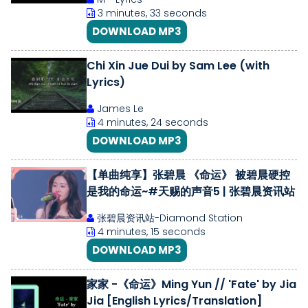
3 minutes, 33 seconds
DOWNLOAD MP3
Chi Xin Jue Dui by Sam Lee (with
Lyrics)
James Le
4 minutes, 24 seconds
DOWNLOAD MP3
【单曲纯享】张碧晨 《命运》 被碧晨硬控
是我的命运~#天赐的声音5 | 张碧晨资讯站
张碧晨资讯站-Diamond Station
4 minutes, 15 seconds
DOWNLOAD MP3
家家 -《命运》Ming Yun // 'Fate' by Jia
Jia [English Lyrics/Translation]