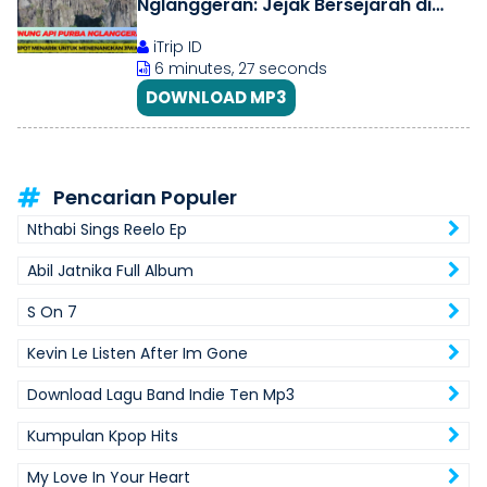
Nglanggeran: Jejak Bersejarah di
Gunung Kidul yang Menakjubkan!
iTrip ID
6 minutes, 27 seconds
DOWNLOAD MP3
Pencarian Populer
Nthabi Sings Reelo Ep
Abil Jatnika Full Album
S On 7
Kevin Le Listen After Im Gone
Download Lagu Band Indie Ten Mp3
Kumpulan Kpop Hits
My Love In Your Heart