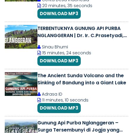
Yogyakarta
20 minutes, 35 seconds
DOWNLOAD MP3
TERBENTUKNYA GUNUNG API PURBA
NGLANGGERAN | Dr. Ir. C.Prasetyadi,
MSc.
Sinau Bhumi
15 minutes, 24 seconds
DOWNLOAD MP3
The Ancient Sunda Volcano and the
Sinking of Bandung into a Giant Lake
Adrasa ID
11 minutes, 10 seconds
DOWNLOAD MP3
Gunung Api Purba Nglanggeran –
Surga Tersembunyi di Jogja yang