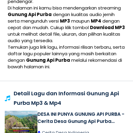
pendengar.
Di halaman ini kamu bisa mendengarkan streaming
Gunung Api Purba
dengan kualitas audio jernih
serta mengunduh versi
MP3
maupun
MP4
dengan
cepat dan mudah. Cukup klik tombol
Download MP3
untuk melihat detail file, ukuran, dan pilihan kualitas
audio yang tersedia.
Temukan juga lirik lagu, informasi rilisan terbaru, serta
daftar lagu populer lainnya yang masih berkaitan
dengan
Gunung Api Purba
melalui rekomendasi di
bawah halaman ini.
Detail Lagu dan Informasi Gunung Api
Purba Mp3 & Mp4
DESA INI PUNYA GUNUNG API PURBA -
Cerita Desa Gunung Api Purba
Nglanggeran, Gunungkidul,
Cerita Desa Indonesia