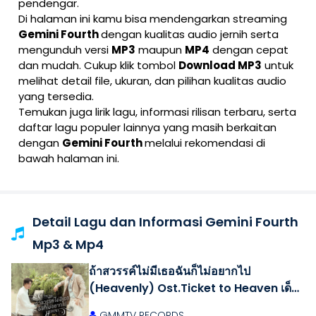
pendengar.
Di halaman ini kamu bisa mendengarkan streaming
Gemini Fourth
dengan kualitas audio jernih serta
mengunduh versi
MP3
maupun
MP4
dengan cepat
dan mudah. Cukup klik tombol
Download MP3
untuk
melihat detail file, ukuran, dan pilihan kualitas audio
yang tersedia.
Temukan juga lirik lagu, informasi rilisan terbaru, serta
daftar lagu populer lainnya yang masih berkaitan
dengan
Gemini Fourth
melalui rekomendasi di
bawah halaman ini.
Detail Lagu dan Informasi Gemini Fourth
Mp3 & Mp4
ถ้าสวรรค์ไม่มีเธอฉันก็ไม่อยากไป
(Heavenly) Ost.Ticket to Heaven เด็ก
ชายไม่ไปสวรรค์ - GEMINI, FOURTH
GMMTV RECORDS