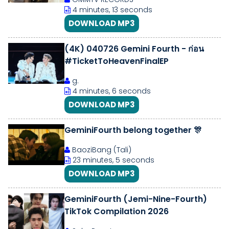
4 minutes, 13 seconds
DOWNLOAD MP3
(4K) 040726 Gemini Fourth - ก่อน
#TicketToHeavenFinalEP
g.
4 minutes, 6 seconds
DOWNLOAD MP3
GeminiFourth belong together 🎊
BaoziBang (Tali)
23 minutes, 5 seconds
DOWNLOAD MP3
GeminiFourth (Jemi-Nine-Fourth)
TikTok Compilation 2026