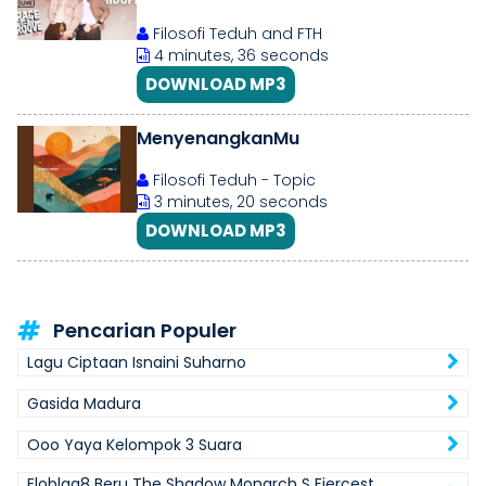
GRACE IN GROOVE VOL. 3
Filosofi Teduh and FTH
4 minutes, 36 seconds
DOWNLOAD MP3
MenyenangkanMu
Filosofi Teduh - Topic
3 minutes, 20 seconds
DOWNLOAD MP3
Pencarian Populer
Lagu Ciptaan Isnaini Suharno
Gasida Madura
Ooo Yaya Kelompok 3 Suara
Eloblaq8 Beru The Shadow Monarch S Fiercest