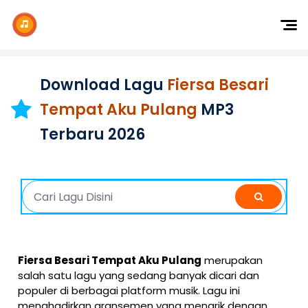
Dj Remix
Dj TikTok
Download Lagu
Fiersa Besari
Dangdut
Tempat Aku Pulang
MP3
Indonesia
Terbaru 2026
Barat
K-Pop
Fiersa Besari Tempat Aku Pulang
merupakan
salah satu lagu yang sedang banyak dicari dan
populer di berbagai platform musik. Lagu ini
menghadirkan aransemen yang menarik dengan