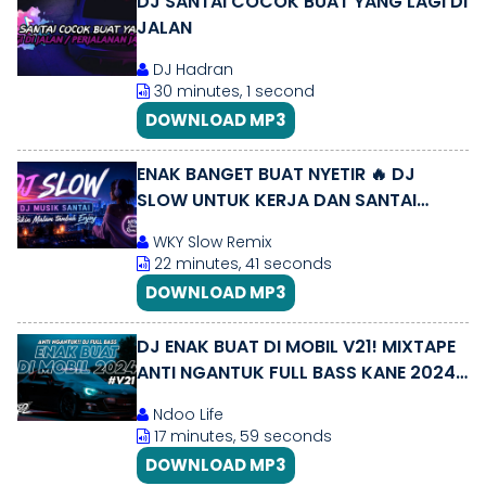
DJ SANTAI COCOK BUAT YANG LAGI DI
JALAN
DJ Hadran
30 minutes, 1 second
DOWNLOAD MP3
ENAK BANGET BUAT NYETIR 🔥 DJ
SLOW UNTUK KERJA DAN SANTAI
MALAM HARI | MUSIK BIAR FOKUS DAN
WKY Slow Remix
SEMANGAT
22 minutes, 41 seconds
DOWNLOAD MP3
DJ ENAK BUAT DI MOBIL V21! MIXTAPE
ANTI NGANTUK FULL BASS KANE 2024
[NDOO LIFE]
Ndoo Life
17 minutes, 59 seconds
DOWNLOAD MP3