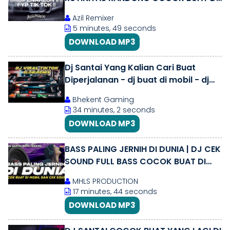
MOBIL BY AZIL REMIXER
Azil Remixer
5 minutes, 49 seconds
DOWNLOAD MP3
Dj Santai Yang Kalian Cari Buat
Diperjalanan - dj buat di mobil - dj
Santai Full bass - dj santai
Bhekent Gaming
34 minutes, 2 seconds
DOWNLOAD MP3
BASS PALING JERNIH DI DUNIA | DJ CEK
SOUND FULL BASS COCOK BUAT DI
MOBIL SANTAI BIKIN TENTANG
MHLS PRODUCTION
17 minutes, 44 seconds
DOWNLOAD MP3