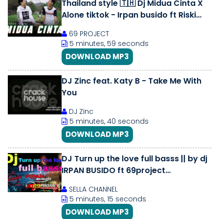
Thailand style 🇹🇭 Dj Midua Cinta X
Alone tiktok - Irpan busido ft Riski
Irvan Nanda 69 project
69 PROJECT
5 minutes, 59 seconds
DOWNLOAD MP3
DJ Zinc feat. Katy B - Take Me With
You
DJ Zinc
5 minutes, 40 seconds
DOWNLOAD MP3
DJ Turn up the love full basss || by dj
IRPAN BUSIDO ft 69project
#69project
SELLA CHANNEL
5 minutes, 15 seconds
DOWNLOAD MP3