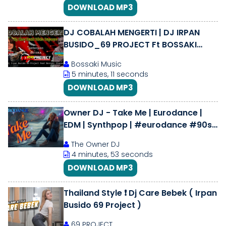
DOWNLOAD MP3
DJ COBALAH MENGERTI | DJ IRPAN
BUSIDO_69 PROJECT Ft BOSSAKI
CHANNEL
Bossaki Music
5 minutes, 11 seconds
DOWNLOAD MP3
Owner DJ - Take Me | Eurodance |
EDM | Synthpop | #eurodance #90s
#remix
The Owner DJ
4 minutes, 53 seconds
DOWNLOAD MP3
Thailand Style ❗ Dj Care Bebek ( Irpan
Busido 69 Project )
69 PROJECT