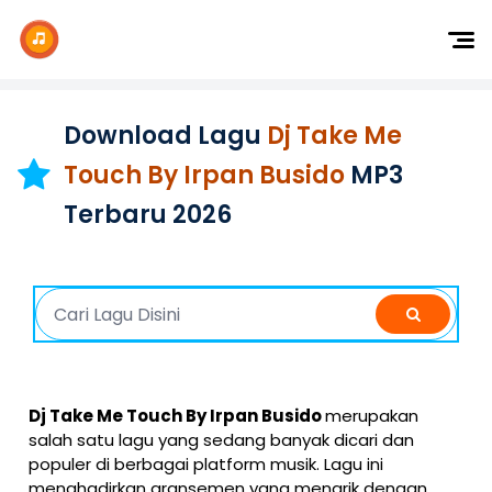
Dj Remix
Dj TikTok
Download Lagu
Dj Take Me
Dangdut
Touch By Irpan Busido
MP3
Indonesia
Terbaru 2026
Barat
K-Pop
Dj Take Me Touch By Irpan Busido
merupakan
salah satu lagu yang sedang banyak dicari dan
populer di berbagai platform musik. Lagu ini
menghadirkan aransemen yang menarik dengan