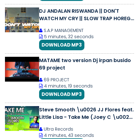
DJ ANDALAN RISWANDA || DON'T
WATCH MY CRY || SLOW TRAP HOREG
|| FEAT IRPAN BUSIDO - 69 PROJECT
S.A.P MANAGEMENT
5 minutes, 32 seconds
DOWNLOAD MP3
MATAME two version Dj irpan busido
69 project
69 PROJECT
4 minutes, 19 seconds
DOWNLOAD MP3
Steve Smooth \u0026 JJ Flores feat.
Little Lisa - Take Me (Joey C \u0026
DJ Torio 2012 Remix) (Cover Art)
Ultra Records
4 minutes, 43 seconds