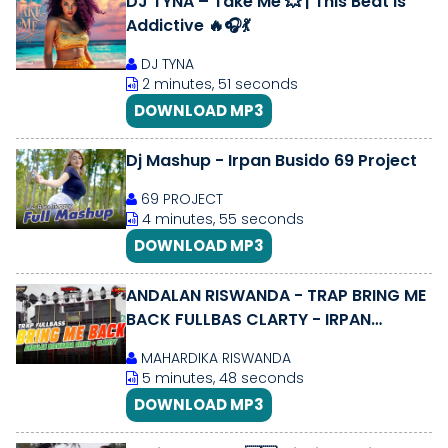
DJ TYNA – Take Me 💥 | This Beat Is
Addictive 🔥🎧💃
DJ TYNA
2 minutes, 51 seconds
DOWNLOAD MP3
Dj Mashup - Irpan Busido 69 Project
69 PROJECT
4 minutes, 55 seconds
DOWNLOAD MP3
ANDALAN RISWANDA - TRAP BRING ME
BACK FULLBAS CLARTY - IRPAN
BUSIDO 69 PROJECT
MAHARDIKA RISWANDA
5 minutes, 48 seconds
DOWNLOAD MP3